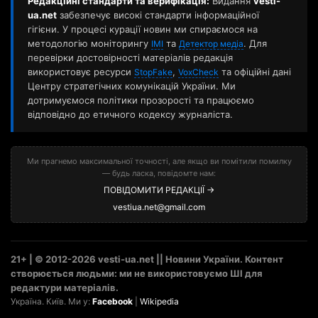
Редакційні стандарти та верифікація:
Видання
vesti-
ua.net
забезпечує високі стандарти інформаційної
гігієни. У процесі курації новин ми спираємося на
методологію моніторингу
та
. Для
ІМІ
Детектор медіа
перевірки достовірності матеріалів редакція
використовує ресурси
,
та офіційні дані
StopFake
VoxCheck
Центру стратегічних комунікацій України. Ми
дотримуємося політики прозорості та працюємо
відповідно до етичного кодексу журналіста.
Ми прагнемо максимальної точності, але якщо ви помітили помилку
— будь ласка, повідомте нам:
ПОВІДОМИТИ РЕДАКЦІЇ →
vestiua.net@gmail.com
21+ | © 2012-2026 vesti-ua.net || Новини України. Контент
створюється людьми: ми не використовуємо ШІ для
редактури матеріалів.
Україна. Київ. Ми у:
Facebook
|
Wikipedia