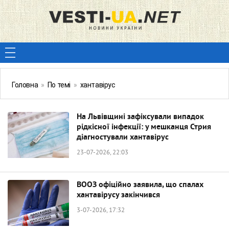
Головна
»
По темі
»
хантавірус
На Львівщині зафіксували випадок
рідкісної інфекції: у мешканця Стрия
діагностували хантавірус
23-07-2026, 22:03
ВООЗ офіційно заявила, що спалах
хантавірусу закінчився
3-07-2026, 17:32