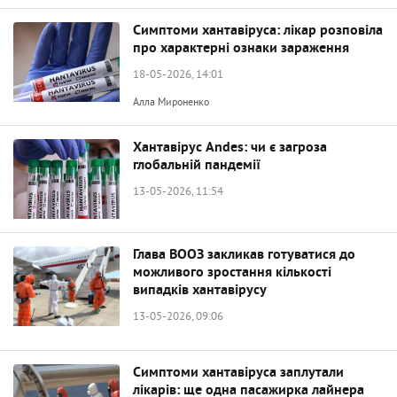
Симптоми хантавіруса: лікар розповіла
про характерні ознаки зараження
18-05-2026, 14:01
Алла Мироненко
Хантавірус Andes: чи є загроза
глобальній пандемії
13-05-2026, 11:54
Глава ВООЗ закликав готуватися до
можливого зростання кількості
випадків хантавірусу
13-05-2026, 09:06
Симптоми хантавіруса заплутали
лікарів: ще одна пасажирка лайнера