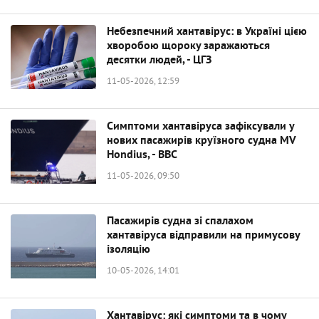
Небезпечний хантавірус: в Україні цією
хворобою щороку заражаються
десятки людей, - ЦГЗ
11-05-2026, 12:59
Симптоми хантавіруса зафіксували у
нових пасажирів круїзного судна MV
Hondius, - BBC
11-05-2026, 09:50
Пасажирів судна зі спалахом
хантавіруса відправили на примусову
ізоляцію
10-05-2026, 14:01
Хантавірус: які симптоми та в чому