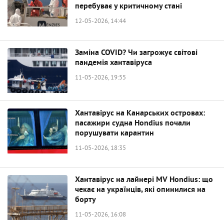
перебуває у критичному стані
12-05-2026, 14:44
Заміна COVID? Чи загрожує світові
пандемія хантавіруса
11-05-2026, 19:55
Хантавірус на Канарських островах:
пасажири судна Hondius почали
порушувати карантин
11-05-2026, 18:35
Хантавірус на лайнері MV Hondius: що
чекає на українців, які опинилися на
борту
11-05-2026, 16:08