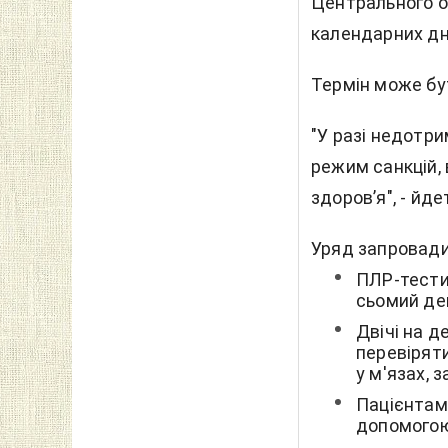
Центрального о
календарних дн
Термін може бу
"У разі недотр
режим санкцій,
здоров’я", - йде
Уряд запровади
ПЛР-тести
сьомий ден
Двічі на д
перевіряти
у м'язах, 
Пацієнтам
допомогою