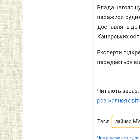
Влада наголошу
пасажири судна 
доставлять до
Канарських ост
Експерти підкре
передається ві
Читають зараз
роз'їхалися світ
Теги:
лайнер MV
Чому ви можете дов