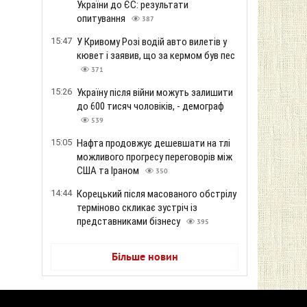
України до ЄС: результати
опитування
387
15:47
У Кривому Розі водій авто вилетів у
кювет і заявив, що за кермом був пес
371
15:26
Україну після війни можуть залишити
до 600 тисяч чоловіків, - демограф
539
15:05
Нафта продовжує дешевшати на тлі
можливого прогресу переговорів між
США та Іраном
350
14:44
Корецький після масованого обстрілу
терміново скликає зустріч із
представниками бізнесу
395
Більше новин