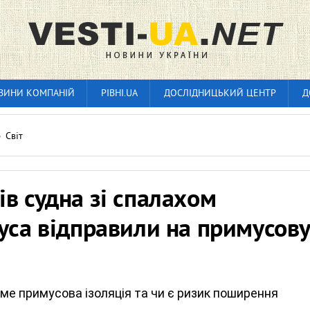
ВИНИ КОМПАНІЙ
РІВНІ.UA
ДОСЛІДНИЦЬКИЙ ЦЕНТР
Д
»
Світ
в судна зі спалахом
уса відправили на примусову
ме примусова ізоляція та чи є ризик поширення