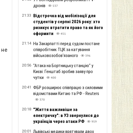
дронів
537
21:33
Відстрочка від мобілізації для
студентів у серпні 2026 року: хто
ризикує втратити право та як його
оформити
451
21:14
На Закарпатті перед судом постане
 не
співробітник ТЦК за катування
військовозобов'язаного
396
20:56
"Атака на Бортницьку станцію" у
Києві: Генштаб зробив заяву про
чутки
400
20:41
ФБР розширює співпрацю з силовими
відомствами Китаю та РФ - Reuters
370
20:18
"Життя важливіше за
електричку": в УЗ звернулися до
українців через атаки РФ
959
20:01
Львівські медики врятували двох