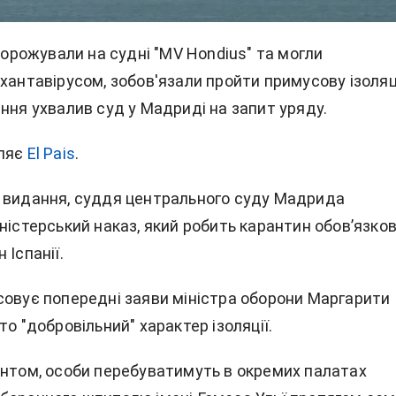
одорожували на судні "MV Hondius" та могли
хантавірусом, зобов'язали пройти примусову ізоляц
ння ухвалив суд у Мадриді на запит уряду.
мляє
El Pais
.
 видання, суддя центрального суду Мадрида
ністерський наказ, який робить карантин обов’язко
 Іспанії.
совує попередні заяви міністра оборони Маргарити
то "добровільний" характер ізоляції.
ентом, особи перебуватимуть в окремих палатах