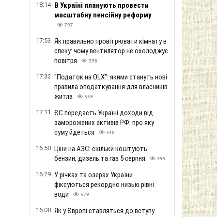
18:14
В Україні планують провести
масштабну пенсійну реформу
797
17:53
Як правильно провітрювати кімнату в
спеку: чому вентилятор не охолоджує
повітря
398
17:32
"Податок на OLX": якими стануть нові
правила оподаткування для власників
житла
359
17:11
ЄС передасть Україні доходи від
заморожених активів РФ: про яку
суму йдеться
340
16:50
Ціни на АЗС: скільки коштують
бензин, дизель та газ 5 серпня
395
16:29
У річках та озерах України
фіксуються рекордно низькі рівні
води
329
16:08
Як у Європі ставляться до вступу