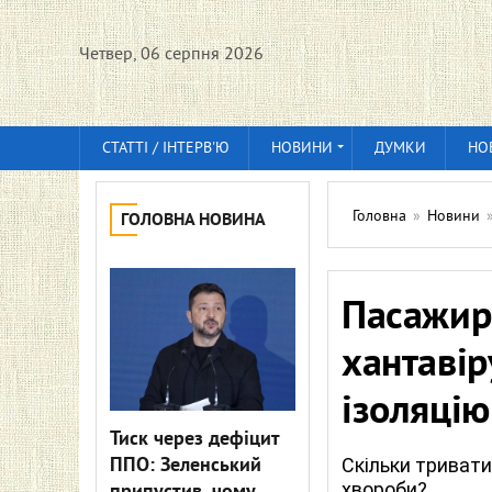
Четвер, 06 серпня 2026
СТАТТІ / ІНТЕРВ'Ю
НОВИНИ
ДУМКИ
НО
Головна
»
Новини
ГОЛОВНА НОВИНА
Пасажирі
хантавір
ізоляцію
Тиск через дефіцит
ППО: Зеленський
Скільки тривати
хвороби?