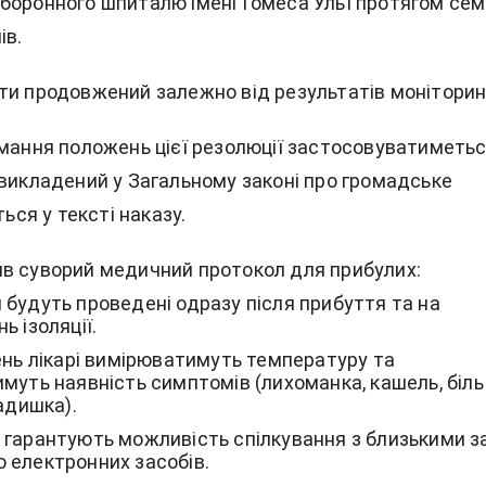
боронного шпиталю імені Гомеса Ульї протягом се
ів.
ти продовжений залежно від результатів моніторин
имання положень цієї резолюції застосовуватиметь
 викладений у Загальному законі про громадське
ться у тексті наказу.
в суворий медичний протокол для прибулих:
 будуть проведені одразу після прибуття та на
ь ізоляції.
ень лікарі вимірюватимуть температуру та
муть наявність симптомів (лихоманка, кашель, біль
задишка).
 гарантують можливість спілкування з близькими з
 електронних засобів.