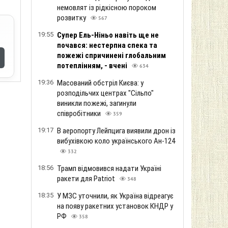
немовлят із рідкісною пороком
розвитку
567
19:55
Супер Ель-Ніньо навіть ще не
почався: нестерпна спека та
пожежі спричинені глобальним
потеплінням, - вчені
634
19:36
Масований обстріл Києва: у
розподільчих центрах "Сільпо"
виникли пожежі, загинули
співробітники
359
19:17
В аеропорту Лейпцига виявили дрон із
вибухівкою коло українського Ан-124
332
18:56
Трамп відмовився надати Україні
ракети для Patriot
348
18:35
У МЗС уточнили, як Україна відреагує
на появу ракетних установок КНДР у
РФ
358