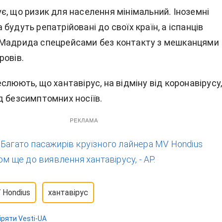
є, що ризик для населення мінімальний. Іноземні
будуть репатрійовані до своїх країн, а іспанців
 Мадрида спецрейсами без контакту з мешканцями
ровів.
слюють, що хантавірус, на відміну від коронавірусу,
д безсимптомних носіїв.
РЕКЛАМА
:
Багато пасажирів круїзного лайнера MV Hondius
ом ще до виявлення хантавірусу, - AP.
 Hondius
хантавірус
іряти Vesti-UA