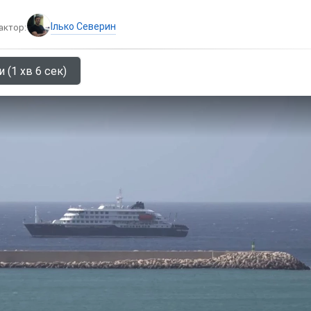
Ілько Северин
актор:
 (1 хв 6 сек)