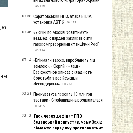
вигадала нового «куратора» України
183
07:58
Саратовський НПЗ, атака БПЛА,
установка АВТ-6
175
ію.
07:36
«У січні по Москві ходитимуть
ведмеді»: нардеп закликав бити
газокомпресорними станціями Росії
256
07:14
«Впіймати важко, виробляють під
землею», - Сергій «Флеш»
Бескрестнов описав складність
вим
боротьби з російськими
«Іскандерами»
266
23:31
Прокуратура просить 13 млн грн
застави - Стефанишина розплакалася
415
23:13
Тиск через дефіцит ППО:
Зеленський припустив, чому Захід
обмежує передачу протиракетних