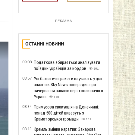
РЕКЛАМА
ОСТАННІ НОВИНИ
09:08
Податкова збирається аналізувати
поїздки українців за кордон
101
08:57
Усі балістичні ракети влучають у цілі:
аналітик Sky News попередив про
вичерпання запасів перехоплювачів в
Україні
130
08:34
Примусова евакуація на Донеччині:
понад 500 дітей вивезуть з
Краматорської громади
132
08:13
Кремль змінив наратив: Захарова