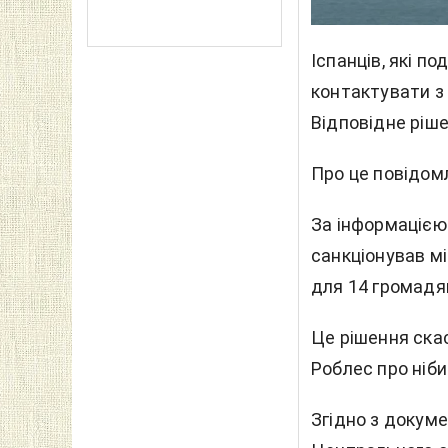
Іспанців, які п
контактувати з 
Відповідне ріше
Про це повідо
За інформацією
санкціонував мі
для 14 громадян
Це рішення ска
Роблес про ніби
Згідно з докум