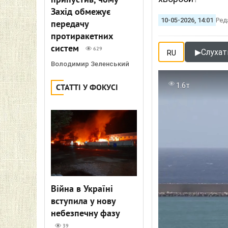
припустив, чому
Захід обмежує
10-05-2026, 14:01
Ред
передачу
протиракетних
систем
629
▶
Слухати
RU
Володимир Зеленський
1.6т
СТАТТІ У ФОКУСІ
Війна в Україні
вступила у нову
небезпечну фазу
39