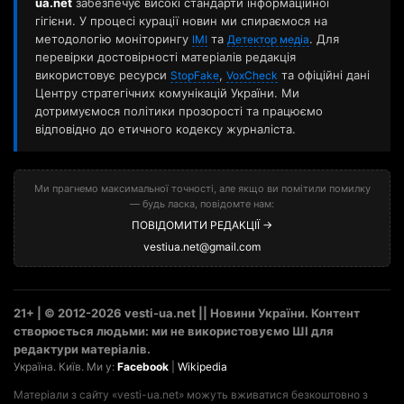
ua.net
забезпечує високі стандарти інформаційної
гігієни. У процесі курації новин ми спираємося на
методологію моніторингу
та
. Для
ІМІ
Детектор медіа
перевірки достовірності матеріалів редакція
використовує ресурси
,
та офіційні дані
StopFake
VoxCheck
Центру стратегічних комунікацій України. Ми
дотримуємося політики прозорості та працюємо
відповідно до етичного кодексу журналіста.
Ми прагнемо максимальної точності, але якщо ви помітили помилку
— будь ласка, повідомте нам:
ПОВІДОМИТИ РЕДАКЦІЇ →
vestiua.net@gmail.com
21+ | © 2012-2026 vesti-ua.net || Новини України. Контент
створюється людьми: ми не використовуємо ШІ для
редактури матеріалів.
Україна. Київ. Ми у:
Facebook
|
Wikipedia
Матеріали з сайту «vesti-ua.net» можуть вживатися безкоштовно з