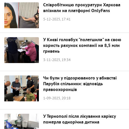
Співробітницю прокуратури Харкова
впізнали на платформі OnlyFans
5-12-2025, 17:41
У Києві головбух "полегшила" на свою
користь рахунок компанії на 8,5 млн
гривень
3-11-2025, 19:34
Чи були у підозрюваного у вбивстві
Парубія спільники: відповідь
правоохоронців
1-09-2025, 20:18
У Тернополі після лікування карієсу
померла однорічна дитина