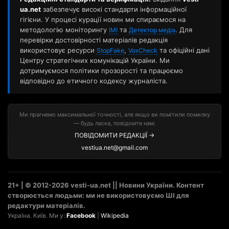
ua.net
забезпечує високі стандарти інформаційної
гігієни. У процесі курації новин ми спираємося на
методологію моніторингу
та
. Для
ІМІ
Детектор медіа
перевірки достовірності матеріалів редакція
використовує ресурси
,
та офіційні дані
StopFake
VoxCheck
Центру стратегічних комунікацій України. Ми
дотримуємося політики прозорості та працюємо
відповідно до етичного кодексу журналіста.
Ми прагнемо максимальної точності, але якщо ви помітили помилку
— будь ласка, повідомте нам:
ПОВІДОМИТИ РЕДАКЦІЇ →
vestiua.net@gmail.com
21+ | © 2012-2026 vesti-ua.net || Новини України. Контент
створюється людьми: ми не використовуємо ШІ для
редактури матеріалів.
Україна. Київ. Ми у:
Facebook
|
Wikipedia