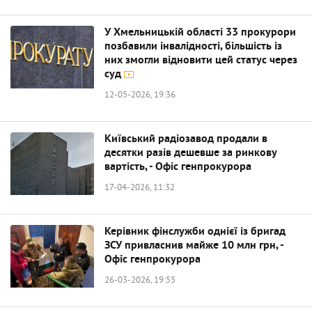
У Хмельницькій області 33 прокурори
позбавили інвалідності, більшість із
них змогли відновити цей статус через
суд
12-05-2026, 19:36
Київський радіозавод продали в
десятки разів дешевше за ринкову
вартість, - Офіс генпрокурора
17-04-2026, 11:32
Керівник фінслужби однієї із бригад
ЗСУ привласнив майже 10 млн грн, -
Офіс генпрокурора
26-03-2026, 19:55