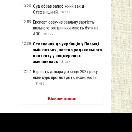
13:20
Суд обрав запобіжний захід
Стефанішиній
351
12:59
Експерт озвучив реальну вартість
пального: які цінники мають бути на
АЗС
555
12:38
Ставлення до українців у Польщі
змінюється, частка радикального
контенту у соцмережах
зменшилась
364
12:17
Вартість долара до кінця 2027 року:
який курс прогнозують економісти
452
Більше новин