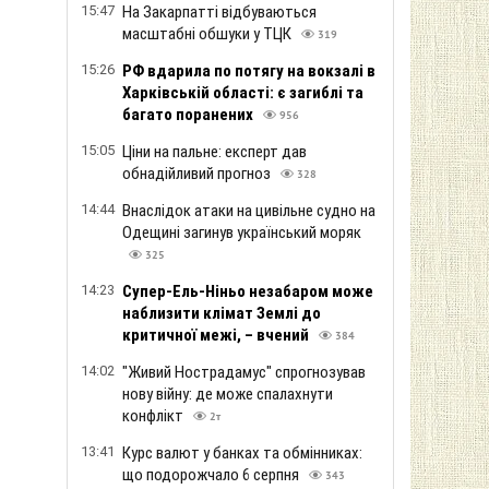
15:47
На Закарпатті відбуваються
масштабні обшуки у ТЦК
319
15:26
РФ вдарила по потягу на вокзалі в
Харківській області: є загиблі та
багато поранених
956
15:05
Ціни на пальне: експерт дав
обнадійливий прогноз
328
14:44
Внаслідок атаки на цивільне судно на
Одещині загинув український моряк
325
14:23
Супер-Ель-Ніньо незабаром може
наблизити клімат Землі до
критичної межі, – вчений
384
14:02
"Живий Нострадамус" спрогнозував
нову війну: де може спалахнути
конфлікт
2т
13:41
Курс валют у банках та обмінниках:
що подорожчало 6 серпня
343