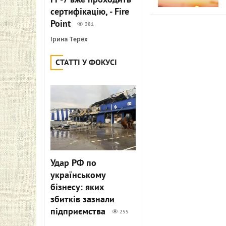
FP-7 вже проходить
сертифікацію, - Fire
Point
381
Ірина Терех
СТАТТІ У ФОКУСІ
Удар РФ по
українському
бізнесу: яких
збитків зазнали
підприємства
255