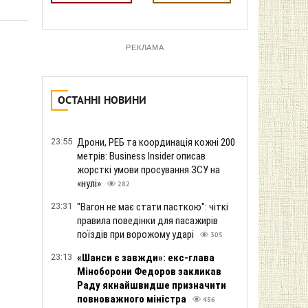
РЕКЛАМА
ОСТАННІ НОВИНИ
23:55
Дрони, РЕБ та координація кожні 200
метрів: Business Insider описав
жорсткі умови просування ЗСУ на
«нулі»
282
23:31
"Вагон не має стати пасткою": чіткі
правила поведінки для пасажирів
поїздів при ворожому ударі
305
23:13
«Шанси є завжди»: екс-глава
Міноборони Федоров закликав
Раду якнайшвидше призначити
повноважного міністра
456