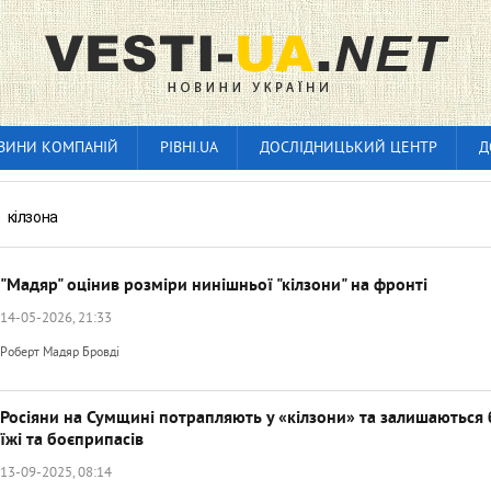
ВИНИ КОМПАНІЙ
РІВНІ.UA
ДОСЛІДНИЦЬКИЙ ЦЕНТР
Д
»
кілзона
"Мадяр" оцінив розміри нинішньої "кілзони" на фронті
14-05-2026, 21:33
Роберт Мадяр Бровді
Росіяни на Сумщині потрапляють у «кілзони» та залишаються 
їжі та боєприпасів
13-09-2025, 08:14