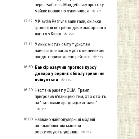
через Баб-ель-Мандебську протоку
майже повністю зупинилося
371
17:32
У Klavdia Petrivna запитали, скільки
грошей їй потрібно для комфортного
життя у Києві
354
17:11
У яких містах світу туристам
найчастіше загрожують кишенькові
злодії: оприлюднено рейтинг
339
16:50
Банкір озвучив прогноз курсу
долара у серпні: обвалу гривні не
очікується
315
16:29
Нестача ракет у США: Трамп
пригрозив в'язницею тим, хто стоїть
за "витоками зрадницьких заяв"
311
16:08
Названо найпопулярніші моделі
автомобілів: які машини
розкуповують українці
287