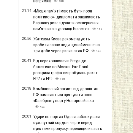
напрямків
388
21:14
«Місця пам'яті мають бути поза
політикою»: дипломати закликають
Варшаву розслідувати осквернення
пам'ятника в урочищі Білосток
343
20:56
Жителям Києва рекомендують
зробити запас води щонайменше на
три доби через ризик атак РФ
376
20:41
Від перехоплювачів Freyja до
балістики по Москві: Fire Point
розкрила графік випробувань ракет
FP7 та FP9
810
20:18
Комбінований захист від дронів: як
РФ намагається врятувати носії
«Калібрів» у порту Новоросійська
713
20:01
Удари по портах Одеси заблокували
сухопутний кордон: черги перед
пунктами пропуску перевищили шість