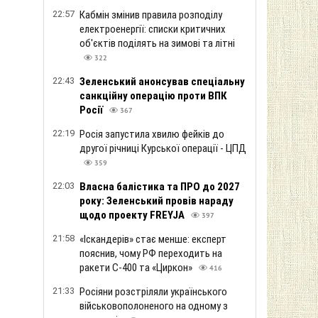
22:57
Кабмін змінив правила розподілу
електроенергії: списки критичних
об'єктів поділять на зимові та літні
322
22:43
Зеленський анонсував спеціальну
санкційну операцію проти ВПК
Росії
367
22:19
Росія запустила хвилю фейків до
другої річниці Курської операції - ЦПД
359
22:03
Власна балістика та ПРО до 2027
року: Зеленський провів нараду
щодо проекту FREYJA
397
21:58
«Іскандерів» стає менше: експерт
пояснив, чому РФ переходить на
ракети С-400 та «Циркон»
416
21:33
Росіяни розстріляли українського
військовополоненого на одному з