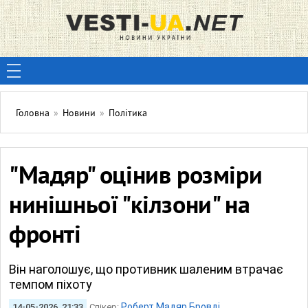
Головна
»
Новини
»
Політика
"Мадяр" оцінив розміри
нинішньої "кілзони" на
фронті
Він наголошує, що противник шаленим втрачає
темпом піхоту
Роберт Мадяр Бровді
14-05-2026, 21:33
Спікер: