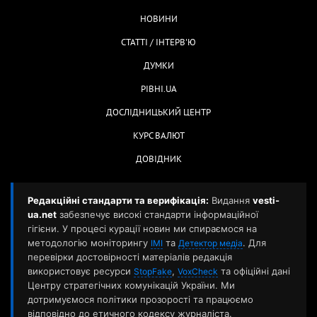
НОВИНИ
СТАТТІ / ІНТЕРВ'Ю
ДУМКИ
РІВНІ.UA
ДОСЛІДНИЦЬКИЙ ЦЕНТР
КУРС ВАЛЮТ
ДОВІДНИК
Редакційні стандарти та верифікація:
Видання
vesti-
ua.net
забезпечує високі стандарти інформаційної
гігієни. У процесі курації новин ми спираємося на
методологію моніторингу
та
. Для
ІМІ
Детектор медіа
перевірки достовірності матеріалів редакція
використовує ресурси
,
та офіційні дані
StopFake
VoxCheck
Центру стратегічних комунікацій України. Ми
дотримуємося політики прозорості та працюємо
відповідно до етичного кодексу журналіста.