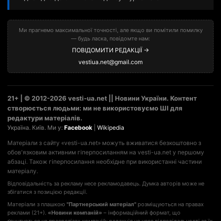
Ми прагнемо максимальної точності, але якщо ви помітили помилку
— будь ласка, повідомте нам:
ПОВІДОМИТИ РЕДАКЦІЇ →
vestiua.net@gmail.com
21+ | © 2012-2026 vesti-ua.net || Новини України. Контент
створюється людьми: ми не використовуємо ШІ для
редактури матеріалів.
Україна. Київ. Ми у:
Facebook
|
Wikipedia
Матеріали з сайту «vesti-ua.net» можуть вживатися безкоштовно з
обов'язковим активним гіперпосиланням на vesti-ua.net у першому
абзаці. Також гіперпосилання необхідне при використанні частини
матеріалу.
Відповідальність за рекламу несе рекламодавець. Думка авторів може не
збігатися з позицією редакції.
Матеріали з плашкою
"Партнерський матеріал"
розміщуються на правах
реклами (21+).
«Новини компаній»
– інформаційний формат, що
ґрунтується на пресрелізах компаній; редакція не несе відповідальності за їх