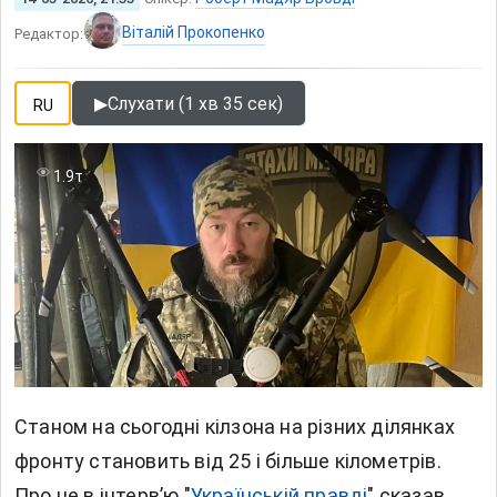
Віталій Прокопенко
Редактор:
▶
Слухати (1 хв 35 сек)
RU
1.9т
Станом на сьогодні кілзона на різних ділянках
фронту становить від 25 і більше кілометрів.
Про це в інтерв’ю "
Українській правді
" сказав