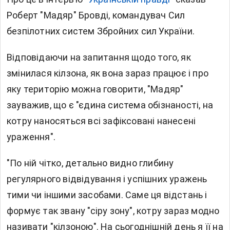
Роберт "Мадяр" Бровді, командувач Сил
безпілотних систем Збройних сил України.
Відповідаючи на запитання щодо того, як
змінилася кілзона, як вона зараз працює і про
яку територію можна говорити, "Мадяр"
зауважив, що є "єдина система обізнаності, на
котру наносяться всі зафіксовані нанесені
ураження".
"По ній чітко, детально видно глибину
регулярного відвідування і успішних уражень
тими чи іншими засобами. Саме ця відстань і
формує так звану "сіру зону", котру зараз модно
називати "кілзоною". На сьогоднішній день я її на