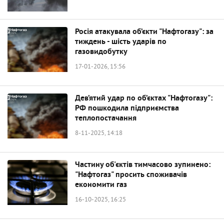
Росія атакувала об’єкти "Нафтогазу": за
тиждень - шість ударів по
газовидобутку
17-01-2026, 15:56
Дев’ятий удар по об’єктах "Нафтогазу":
РФ пошкодила підприємства
теплопостачання
8-11-2025, 14:18
Частину об'єктів тимчасово зупинено:
"Нафтогаз" просить споживачів
економити газ
16-10-2025, 16:25