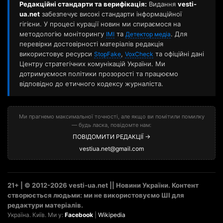
Редакційні стандарти та верифікація:
Видання
vesti-
ua.net
забезпечує високі стандарти інформаційної
гігієни. У процесі курації новин ми спираємося на
методологію моніторингу
та
. Для
ІМІ
Детектор медіа
перевірки достовірності матеріалів редакція
використовує ресурси
,
та офіційні дані
StopFake
VoxCheck
Центру стратегічних комунікацій України. Ми
дотримуємося політики прозорості та працюємо
відповідно до етичного кодексу журналіста.
Ми прагнемо максимальної точності, але якщо ви помітили помилку
— будь ласка, повідомте нам:
ПОВІДОМИТИ РЕДАКЦІЇ →
vestiua.net@gmail.com
21+ | © 2012-2026 vesti-ua.net || Новини України. Контент
створюється людьми: ми не використовуємо ШІ для
редактури матеріалів.
Україна. Київ. Ми у:
Facebook
|
Wikipedia