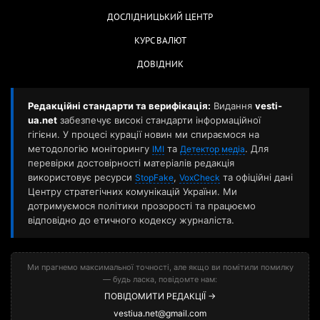
ДОСЛІДНИЦЬКИЙ ЦЕНТР
КУРС ВАЛЮТ
ДОВІДНИК
Редакційні стандарти та верифікація:
Видання
vesti-
ua.net
забезпечує високі стандарти інформаційної
гігієни. У процесі курації новин ми спираємося на
методологію моніторингу
та
. Для
ІМІ
Детектор медіа
перевірки достовірності матеріалів редакція
використовує ресурси
,
та офіційні дані
StopFake
VoxCheck
Центру стратегічних комунікацій України. Ми
дотримуємося політики прозорості та працюємо
відповідно до етичного кодексу журналіста.
Ми прагнемо максимальної точності, але якщо ви помітили помилку
— будь ласка, повідомте нам:
ПОВІДОМИТИ РЕДАКЦІЇ →
vestiua.net@gmail.com