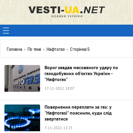
Головна
»
По темі
»
Нафтогаз
»
Сторінка 5
Ворог завдав масованого удару по
газодобувних об'єктах України -
"Нафтогаз"
17-11-2022, 18:07
Повернення переплати за газ: у
"Нафтогазі" пояснили, куди слід
звертатися
7-11-2022, 12:25