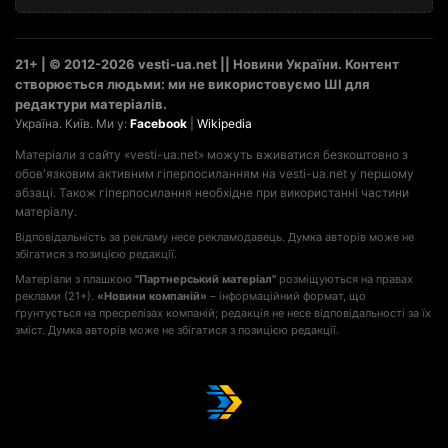
21+ | © 2012-2026 vesti-ua.net || Новини України. Контент
створюється людьми: ми не використовуємо ШІ для
редактури матеріалів.
Україна. Київ. Ми у:
Facebook
|
Wikipedia
Матеріали з сайту «vesti-ua.net» можуть вживатися безкоштовно з
обов'язковим активним гіперпосиланням на vesti-ua.net у першому
абзаці. Також гіперпосилання необхідне при використанні частини
матеріалу.
Відповідальність за рекламу несе рекламодавець. Думка авторів може не
збігатися з позицією редакції.
Матеріали з плашкою
"Партнерський матеріал"
розміщуються на правах
реклами (21+).
«Новини компаній»
– інформаційний формат, що
ґрунтується на пресрелізах компаній; редакція не несе відповідальності за їх
зміст. Думка авторів може не збігатися з позицією редакції.