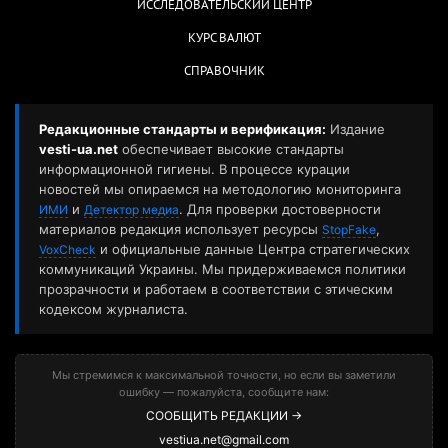
ИССЛЕДОВАТЕЛЬСКИЙ ЦЕНТР
КУРС ВАЛЮТ
СПРАВОЧНИК
Редакционные стандарты и верификация:
Издание
vesti-ua.net
обеспечивает высокие стандарты
информационной гигиены. В процессе курации
новостей мы опираемся на методологию мониторинга
и
. Для проверки достоверности
ИМИ
Детектор медиа
материалов редакция использует ресурсы
,
StopFake
и официальные данные Центра стратегических
VoxCheck
коммуникаций Украины. Мы придерживаемся политики
прозрачности и работаем в соответствии с этическим
кодексом журналиста.
Мы стремимся к максимальной точности, но если вы заметили
ошибку — пожалуйста, сообщите нам:
СООБЩИТЬ РЕДАКЦИИ →
vestiua.net@gmail.com