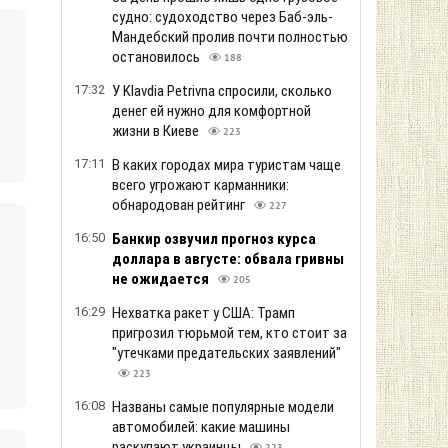
судно: судоходство через Баб-эль-
Мандебский пролив почти полностью
остановилось
188
17:32
У Klavdia Petrivna спросили, сколько
денег ей нужно для комфортной
жизни в Киеве
223
17:11
В каких городах мира туристам чаще
всего угрожают карманники:
обнародован рейтинг
227
16:50
Банкир озвучил прогноз курса
доллара в августе: обвала гривны
не ожидается
205
16:29
Нехватка ракет у США: Трамп
пригрозил тюрьмой тем, кто стоит за
"утечками предательских заявлений"
223
16:08
Названы самые популярные модели
автомобилей: какие машины
раскупают украинцы