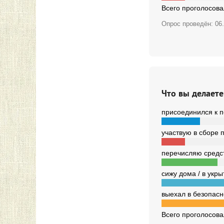
Всего проголосов
Опрос проведён:
06
Что вы делаете
присоединился к п
участвую в сборе 
перечисляю средст
сижу дома / в укры
выехал в безопасно
Всего проголосов