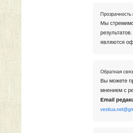
Прозрачность 
Мы стремимс
результатов
являются оф
Обратная связ
Вы можете п
мнением с р
Email редак
vestiua.net@g