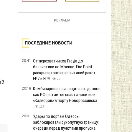
РЕКЛАМА
ПОСЛЕДНИЕ НОВОСТИ
20:41
От перехватчиков Freyja до
баллистики по Москве: Fire Point
раскрыла график испытаний ракет
FP7 и FP9
76
ей
20:18
Комбинированная защита от дронов:
как РФ пытается спасти носители
«Калибров» в порту Новороссийска
127
20:01
Удары по портам Одессы
заблокировали сухопутную границу:
очереди перед пунктами пропуска