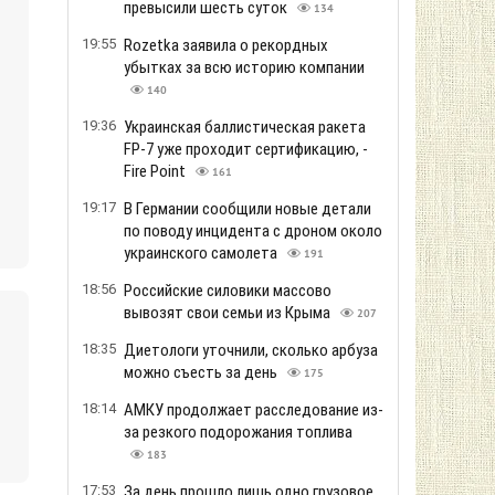
превысили шесть суток
134
19:55
Rozetka заявила о рекордных
убытках за всю историю компании
140
19:36
Украинская баллистическая ракета
FP-7 уже проходит сертификацию, -
Fire Point
161
19:17
В Германии сообщили новые детали
по поводу инцидента с дроном около
украинского самолета
191
18:56
Российские силовики массово
вывозят свои семьи из Крыма
207
18:35
Диетологи уточнили, сколько арбуза
можно съесть за день
175
18:14
АМКУ продолжает расследование из-
за резкого подорожания топлива
183
17:53
За день прошло лишь одно грузовое