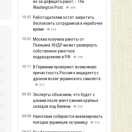
из-за дефицита ракет, - The
Washington Post
308
10:53
Работодателям хотят запретить
беспокоить сотрудников в нерабочее
время
314
10:32
Москва получила ракеты от
Пхеньяна: КНДР может развернуть
собственное ракетное
подразделение в РФ
298
10:11
В Германии проверяют возможную
причастность России к инциденту с
дроном возле украинского самолета
313
09:50
Эксперты объяснили, что будет с
ценами после уничтожения крупных
складов под Киевом
650
09:08
Налоговая собирается анализировать
поездки украинцев за границу
336
08:57