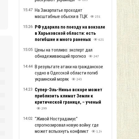
223
15:47
На Закарпатье проходят
масштабные обыски в ТЦК
231
15:26
РФ ударила по поезду на вокзале
в Харьковской области: есть
погибшие и много раненых
621
15:05
Цены на топливо: эксперт дал
обнадеживающий прогноз
247
14:44
В результате атаки на гражданское
судно в Одесской области погиб
украинский моряк
243
14:23
Супер-Эль-Ниньо вскоре может
приблизить климат Земли к
критической границе, – ученый
299
14:02
"Живой Нострадамус"
спрогнозировал новую войну: где
может вспыхнуть конфликт
1.2т