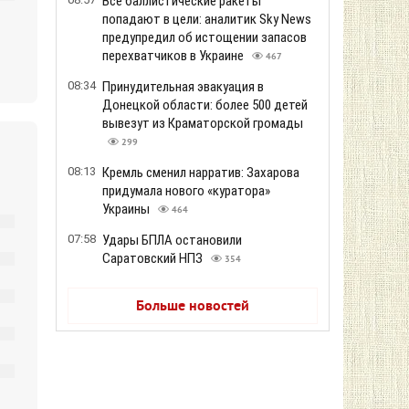
Все баллистические ракеты
попадают в цели: аналитик Sky News
предупредил об истощении запасов
перехватчиков в Украине
467
08:34
Принудительная эвакуация в
Донецкой области: более 500 детей
вывезут из Краматорской громады
299
08:13
Кремль сменил нарратив: Захарова
придумала нового «куратора»
Украины
464
07:58
Удары БПЛА остановили
Саратовский НПЗ
354
Больше новостей