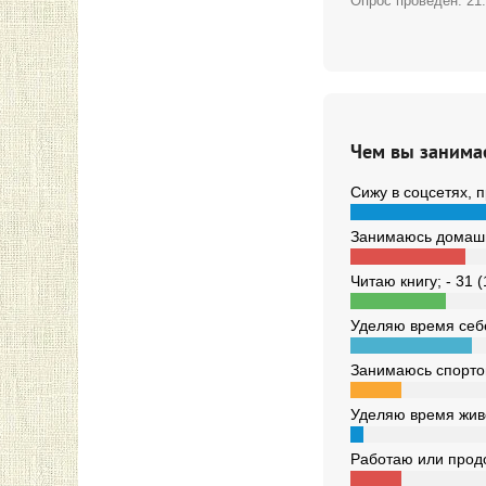
Опрос проведён:
21
Чем вы занима
Сижу в соцсетях, 
Занимаюсь домашн
Читаю книгу; - 31 
Уделяю время себе
Занимаюсь спортом
Уделяю время живо
Работаю или продо