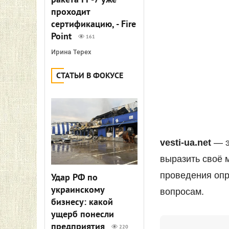
ракета FP-7 уже
проходит
сертификацию, - Fire
Point
161
Ирина Терех
СТАТЬИ В ФОКУСЕ
vesti-ua.net
— э
выразить своё 
проведения опр
Удар РФ по
украинскому
вопросам.
бизнесу: какой
ущерб понесли
предприятия
220