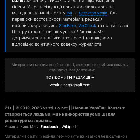
ua.net
забезпечує високі стандарти інформаційної
гігієни. У процесі курації новин ми спираємося на
методологію моніторингу
та
. Для
ІМІ
Детектор медіа
перевірки достовірності матеріалів редакція
використовує ресурси
,
та офіційні дані
StopFake
VoxCheck
Центру стратегічних комунікацій України. Ми
дотримуємося політики прозорості та працюємо
відповідно до етичного кодексу журналіста.
Ми прагнемо максимальної точності, але якщо ви помітили помилку
— будь ласка, повідомте нам:
ПОВІДОМИТИ РЕДАКЦІЇ →
vestiua.net@gmail.com
21+ | © 2012-2026 vesti-ua.net || Новини України. Контент
створюється людьми: ми не використовуємо ШІ для
редактури матеріалів.
Україна. Київ. Ми у:
Facebook
|
Wikipedia
Матеріали з сайту «vesti-ua.net» можуть вживатися безкоштовно з