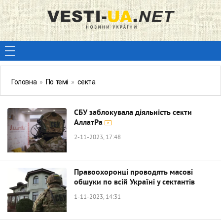
Головна
»
По темі
»
секта
СБУ заблокувала діяльність секти
АллатРа
2-11-2023, 17:48
Правоохоронці проводять масові
обшуки по всій Україні у сектантів
1-11-2023, 14:31