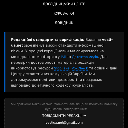
ДОСЛІДНИЦЬКИЙ ЦЕНТР
КУРС ВАЛЮТ
ДОВІДНИК
Редакційні стандарти та верифікація:
Видання
vesti-
ua.net
забезпечує високі стандарти інформаційної
гігієни. У процесі курації новин ми спираємося на
методологію моніторингу
та
. Для
ІМІ
Детектор медіа
перевірки достовірності матеріалів редакція
використовує ресурси
,
та офіційні дані
StopFake
VoxCheck
Центру стратегічних комунікацій України. Ми
дотримуємося політики прозорості та працюємо
відповідно до етичного кодексу журналіста.
Ми прагнемо максимальної точності, але якщо ви помітили помилку
— будь ласка, повідомте нам:
ПОВІДОМИТИ РЕДАКЦІЇ →
vestiua.net@gmail.com