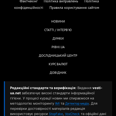
Фактчекінг
Політика виправлень
Політика
конфіденційності
Правила користування сайтом
НОВИНИ
СТАТТІ / ІНТЕРВ'Ю
ДУМКИ
РІВНІ.UA
ДОСЛІДНИЦЬКИЙ ЦЕНТР
КУРС ВАЛЮТ
ДОВІДНИК
Редакційні стандарти та верифікація:
Видання
vesti-
ua.net
забезпечує високі стандарти інформаційної
гігієни. У процесі курації новин ми спираємося на
методологію моніторингу
та
. Для
ІМІ
Детектор медіа
перевірки достовірності матеріалів редакція
використовує ресурси
,
та офіційні дані
StopFake
VoxCheck