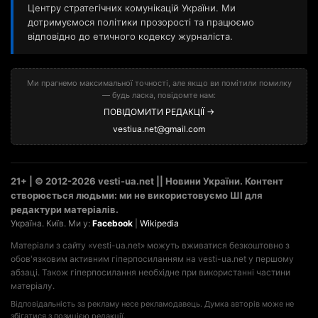
Центру стратегічних комунікацій України. Ми
дотримуємося політики прозорості та працюємо
відповідно до етичного кодексу журналіста.
Ми прагнемо максимальної точності, але якщо ви помітили помилку
— будь ласка, повідомте нам:
ПОВІДОМИТИ РЕДАКЦІЇ →
vestiua.net@gmail.com
21+ | © 2012-2026 vesti-ua.net || Новини України. Контент
створюється людьми: ми не використовуємо ШІ для
редактури матеріалів.
Україна. Київ. Ми у:
Facebook
|
Wikipedia
Матеріали з сайту «vesti-ua.net» можуть вживатися безкоштовно з
обов'язковим активним гіперпосиланням на vesti-ua.net у першому
абзаці. Також гіперпосилання необхідне при використанні частини
матеріалу.
Відповідальність за рекламу несе рекламодавець. Думка авторів може не
збігатися з позицією редакції.