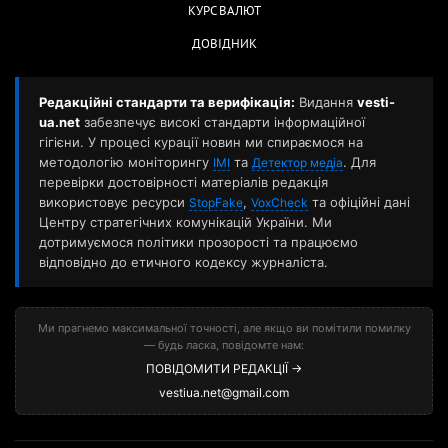
КУРС ВАЛЮТ
ДОВІДНИК
Редакційні стандарти та верифікація:
Видання
vesti-
ua.net
забезпечує високі стандарти інформаційної
гігієни. У процесі курації новин ми спираємося на
методологію моніторингу
та
. Для
ІМІ
Детектор медіа
перевірки достовірності матеріалів редакція
використовує ресурси
,
та офіційні дані
StopFake
VoxCheck
Центру стратегічних комунікацій України. Ми
дотримуємося політики прозорості та працюємо
відповідно до етичного кодексу журналіста.
Ми прагнемо максимальної точності, але якщо ви помітили помилку
— будь ласка, повідомте нам:
ПОВІДОМИТИ РЕДАКЦІЇ →
vestiua.net@gmail.com