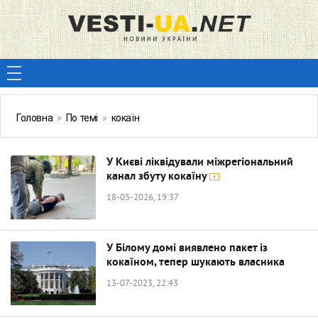
Головна
»
По темі
»
кокаїн
У Києві ліквідували міжрегіональний
канал збуту кокаїну
18-05-2026, 19:37
У Білому домі виявлено пакет із
кокаїном, тепер шукають власника
13-07-2023, 22:43