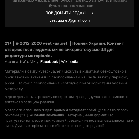
Ми прагнемо максимальної точності, але якщо ви помітили помилку
— будь ласка, повідомте нам:
ПОВІДОМИТИ РЕДАКЦІЇ →
vestiua.net@gmail.com
21+ | © 2012-2026 vesti-ua.net || Новини України. Контент
створюється людьми: ми не використовуємо ШІ для
редактури матеріалів.
Україна. Київ. Ми у:
Facebook
|
Wikipedia
Матеріали з сайту «vesti-ua.net» можуть вживатися безкоштовно з
обов'язковим активним гіперпосиланням на vesti-ua.net у першому
абзаці. Також гіперпосилання необхідне при використанні частини
матеріалу.
Відповідальність за рекламу несе рекламодавець. Думка авторів може не
збігатися з позицією редакції.
Матеріали з плашкою
"Партнерський матеріал"
розміщуються на правах
реклами (21+).
«Новини компаній»
– інформаційний формат, що
ґрунтується на пресрелізах компаній; редакція не несе відповідальності за їх
зміст. Думка авторів може не збігатися з позицією редакції.