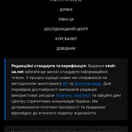
СТАТТІ / ІНТЕРВ'Ю
ДУМКИ
РІВНІ.UA
ДОСЛІДНИЦЬКИЙ ЦЕНТР
КУРС ВАЛЮТ
ДОВІДНИК
Редакційні стандарти та верифікація:
Видання
vesti-
ua.net
забезпечує високі стандарти інформаційної
гігієни. У процесі курації новин ми спираємося на
методологію моніторингу
та
. Для
ІМІ
Детектор медіа
перевірки достовірності матеріалів редакція
використовує ресурси
,
та офіційні дані
StopFake
VoxCheck
Центру стратегічних комунікацій України. Ми
дотримуємося політики прозорості та працюємо
відповідно до етичного кодексу журналіста.