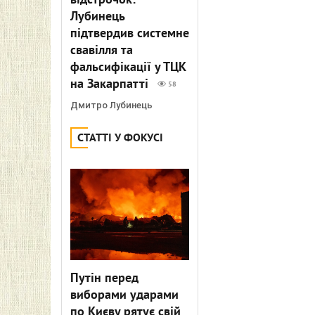
відстрочок:
Лубинець
підтвердив системне
свавілля та
фальсифікації у ТЦК
на Закарпатті
58
Дмитро Лубинець
СТАТТІ У ФОКУСІ
Путін перед
виборами ударами
по Києву рятує свій