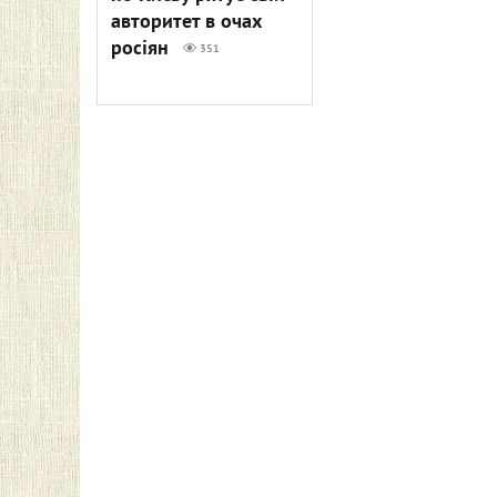
авторитет в очах
росіян
351