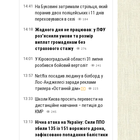
14:41
На Буковині затримали стрільця, який
поранив двох поліцейських і 11 днів
переховувався в селі
184
14:18
Жодного дня не працював: у ПФУ
роз'яснили умови та розмір
виплат громадянам без
страхового стажу
276
14:01
У Кіровоградській області 31 липня
розбився бойовий вертоліт
241
13:57
Netflix посадив людину в білборд у
Лос-Анджелесі заради реклами
трилера «Останній дім»
223
13:33
Школи Києва просять перевести на
дистанційне навчання – петиція до
КМР
245
13:13
Нічна атака на Україну: Сили ППО
збили 135 із 151 ворожого дрона,
зафіксовано попадання балістики