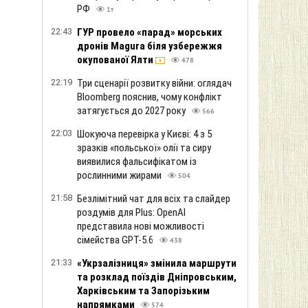
РФ
1т
22:43
ГУР провело «парад» морських
дронів Magura біля узбережжя
окупованої Ялти
478
22:19
Три сценарії розвитку війни: оглядач
Bloomberg пояснив, чому конфлікт
затягується до 2027 року
566
22:03
Шокуюча перевірка у Києві: 4 з 5
зразків «польської» олії та сиру
виявилися фальсифікатом із
рослинними жирами
504
21:58
Безлімітний чат для всіх та слайдер
роздумів для Plus: OpenAI
представила нові можливості
сімейства GPT-5.6
438
21:33
«Укрзалізниця» змінила маршрути
та розклад поїздів Дніпровським,
Харківським та Запорізьким
напрямками
574