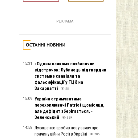
РЕКЛАМА
ОСТАННІ НОВИНИ
15:31
«Одним кликом» позбавляли
відстрочок: Лубинець підтвердив
системне свавілля та
фальсифікації у ТЦК на
Закарпатті
58
15:09
Україна отримуватиме
перехоплювачі Patriot щомісяця,
але дефіцит зберігається, -
Зеленський
119
14:58
Лукашенко зробив нову заяву про
причину війни Росії в Україні
285