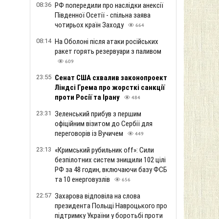
08:36
РФ попередили про наслідки анексії
Південної Осетії - спільна заява
чотирьох країн Заходу
664
08:14
На Оболоні після атаки російських
ракет горять резервуари з паливом
609
23:55
Сенат США схвалив законопроект
Ліндсі Грема про жорсткі санкції
проти Росії та Ірану
484
23:31
Зеленський прибув з першим
офіційним візитом до Сербії для
переговорів із Вучичем
449
23:13
«Кримський рубильник off»: Сили
безпілотних систем знищили 102 цілі
РФ за 48 годин, включаючи базу ФСБ
та 10 енерговузлів
656
22:57
Захарова відповіла на слова
президента Польщі Навроцького про
підтримку України у боротьбі проти