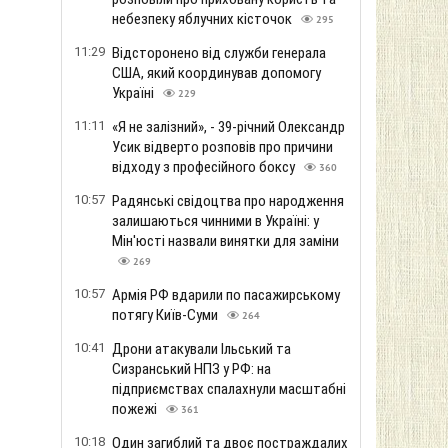
небезпеку яблучних кісточок
295
11:29
Відсторонено від служби генерала
США, який координував допомогу
Україні
229
11:11
«Я не залізний», - 39-річний Олександр
Усик відверто розповів про причини
відходу з професійного боксу
360
10:57
Радянські свідоцтва про народження
залишаються чинними в Україні: у
Мін'юсті назвали винятки для заміни
269
10:57
Армія РФ вдарили по пасажирському
потягу Київ-Суми
264
10:41
Дрони атакували Ільський та
Сизранський НПЗ у РФ: на
підприємствах спалахнули масштабні
пожежі
361
10:18
Один загиблий та двоє постраждалих