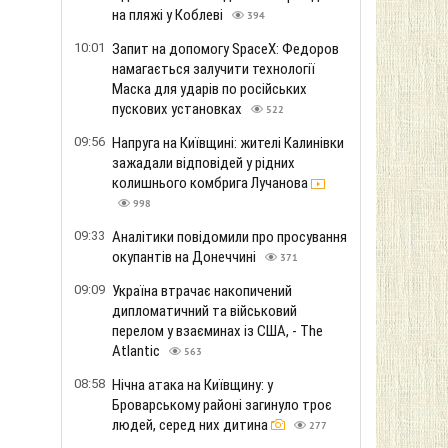
на пляжі у Коблеві
394
10:01
Запит на допомогу SpaceX: Федоров
намагається залучити технології
Маска для ударів по російських
пускових установках
522
09:56
Напруга на Київщині: жителі Калинівки
зажадали відповідей у ​​рідних
колишнього комбрига Лучанова
998
09:33
Аналітики повідомили про просування
окупантів на Донеччині
371
09:09
Україна втрачає накопичений
дипломатичний та військовий
перелом у взаєминах із США, - The
Atlantic
563
08:58
Нічна атака на Київщину: у
Броварському районі загинуло троє
людей, серед них дитина
277