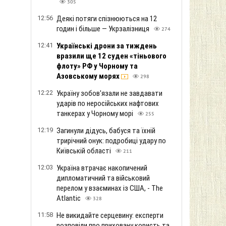
305
12:56
Деякі потяги спізнюються на 12
годин і більше — Укрзалізниця
274
12:41
Українські дрони за тиждень
вразили ще 12 суден «тіньового
флоту» РФ у Чорному та
Азовському морях
298
12:22
Україну зобов'язали не завдавати
ударів по неросійських нафтових
танкерах у Чорному морі
255
12:19
Загинули дідусь, бабуся та їхній
трирічний онук: подробиці удару по
Київській області
211
12:03
Україна втрачає накопичений
дипломатичний та військовий
перелом у взаєминах із США, - The
Atlantic
328
11:58
Не викидайте серцевину: експерти
розповіли про приховану користь та