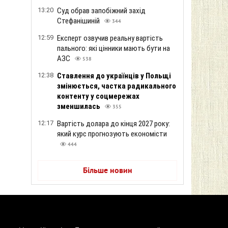
13:20
Суд обрав запобіжний захід
Стефанішиній
344
12:59
Експерт озвучив реальну вартість
пального: які цінники мають бути на
АЗС
538
12:38
Ставлення до українців у Польщі
змінюється, частка радикального
контенту у соцмережах
зменшилась
355
12:17
Вартість долара до кінця 2027 року:
який курс прогнозують економісти
444
Більше новин