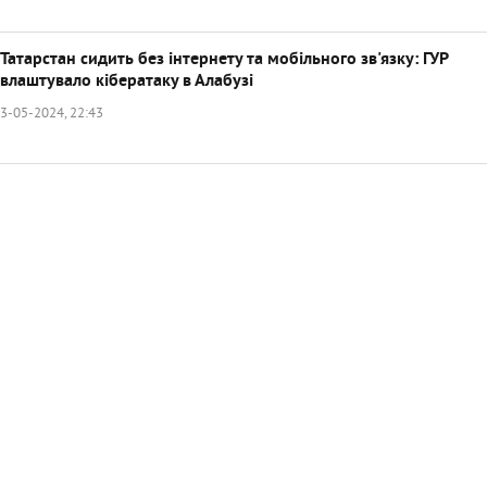
Татарстан сидить без інтернету та мобільного зв'язку: ГУР
влаштувало кібератаку в Алабузі
3-05-2024, 22:43