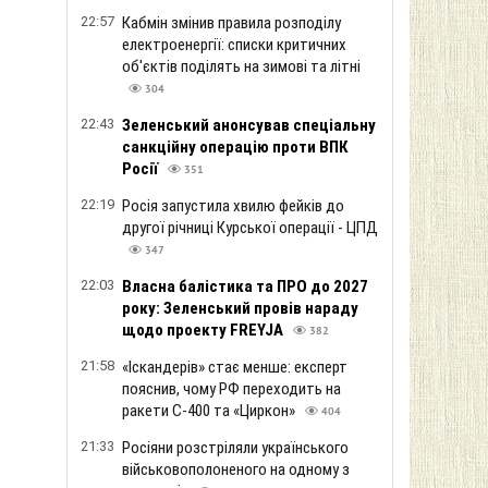
22:57
Кабмін змінив правила розподілу
електроенергії: списки критичних
об'єктів поділять на зимові та літні
304
22:43
Зеленський анонсував спеціальну
санкційну операцію проти ВПК
Росії
351
22:19
Росія запустила хвилю фейків до
другої річниці Курської операції - ЦПД
347
22:03
Власна балістика та ПРО до 2027
року: Зеленський провів нараду
щодо проекту FREYJA
382
21:58
«Іскандерів» стає менше: експерт
пояснив, чому РФ переходить на
ракети С-400 та «Циркон»
404
21:33
Росіяни розстріляли українського
військовополоненого на одному з