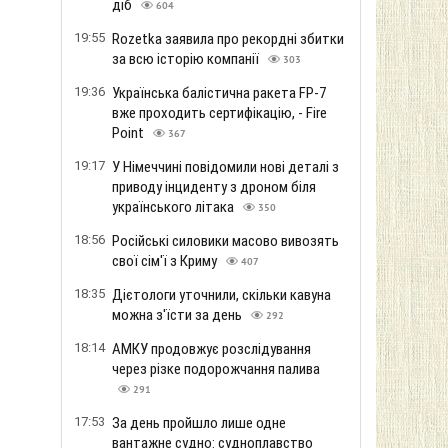
діб
604
19:55
Rozetka заявила про рекордні збитки
за всю історію компанії
303
19:36
Українська балістична ракета FP-7
вже проходить сертифікацію, - Fire
Point
367
19:17
У Німеччині повідомили нові деталі з
приводу інциденту з дроном біля
українського літака
350
18:56
Російські силовики масово вивозять
свої сім'ї з Криму
407
18:35
Дієтологи уточнили, скільки кавуна
можна з'їсти за день
292
18:14
АМКУ продовжує розслідування
через різке подорожчання палива
291
17:53
За день пройшло лише одне
вантажне судно: судноплавство