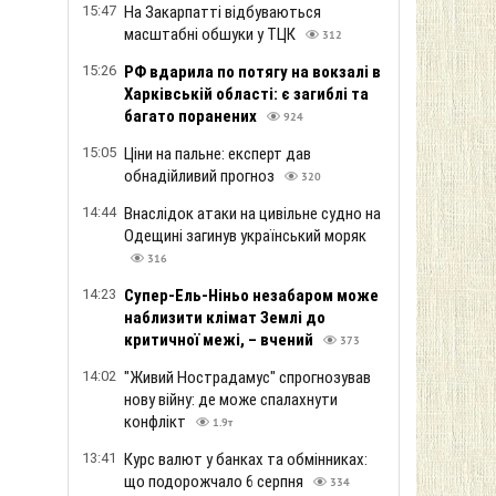
15:47
На Закарпатті відбуваються
масштабні обшуки у ТЦК
312
15:26
РФ вдарила по потягу на вокзалі в
Харківській області: є загиблі та
багато поранених
924
15:05
Ціни на пальне: експерт дав
обнадійливий прогноз
320
14:44
Внаслідок атаки на цивільне судно на
Одещині загинув український моряк
316
14:23
Супер-Ель-Ніньо незабаром може
наблизити клімат Землі до
критичної межі, – вчений
373
14:02
"Живий Нострадамус" спрогнозував
нову війну: де може спалахнути
конфлікт
1.9т
13:41
Курс валют у банках та обмінниках:
що подорожчало 6 серпня
334