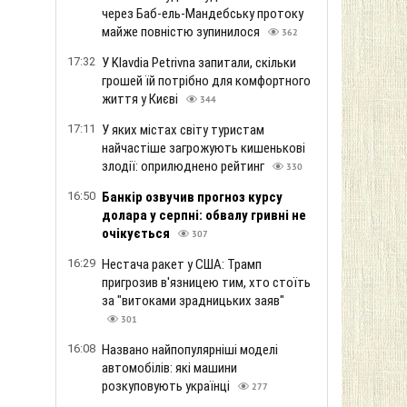
через Баб-ель-Мандебську протоку
майже повністю зупинилося
362
17:32
У Klavdia Petrivna запитали, скільки
грошей їй потрібно для комфортного
життя у Києві
344
17:11
У яких містах світу туристам
найчастіше загрожують кишенькові
злодії: оприлюднено рейтинг
330
16:50
Банкір озвучив прогноз курсу
долара у серпні: обвалу гривні не
очікується
307
16:29
Нестача ракет у США: Трамп
пригрозив в'язницею тим, хто стоїть
за "витоками зрадницьких заяв"
301
16:08
Названо найпопулярніші моделі
автомобілів: які машини
розкуповують українці
277