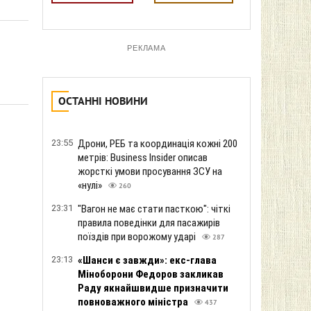
РЕКЛАМА
ОСТАННІ НОВИНИ
23:55
Дрони, РЕБ та координація кожні 200
метрів: Business Insider описав
жорсткі умови просування ЗСУ на
«нулі»
260
23:31
"Вагон не має стати пасткою": чіткі
правила поведінки для пасажирів
поїздів при ворожому ударі
287
23:13
«Шанси є завжди»: екс-глава
Міноборони Федоров закликав
Раду якнайшвидше призначити
повноважного міністра
437