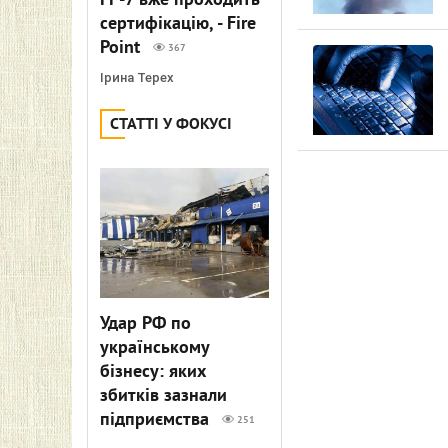
FP-7 вже проходить
сертифікацію, - Fire
Point
367
Ірина Терех
СТАТТІ У ФОКУСІ
Удар РФ по
українському
бізнесу: яких
збитків зазнали
підприємства
251