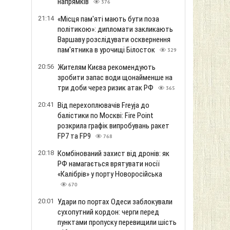
напрямків
376
21:14
«Місця пам'яті мають бути поза
політикою»: дипломати закликають
Варшаву розслідувати осквернення
пам'ятника в урочищі Білосток
329
20:56
Жителям Києва рекомендують
зробити запас води щонайменше на
три доби через ризик атак РФ
365
20:41
Від перехоплювачів Freyja до
балістики по Москві: Fire Point
розкрила графік випробувань ракет
FP7 та FP9
768
20:18
Комбінований захист від дронів: як
РФ намагається врятувати носії
«Калібрів» у порту Новоросійська
670
20:01
Удари по портах Одеси заблокували
сухопутний кордон: черги перед
пунктами пропуску перевищили шість