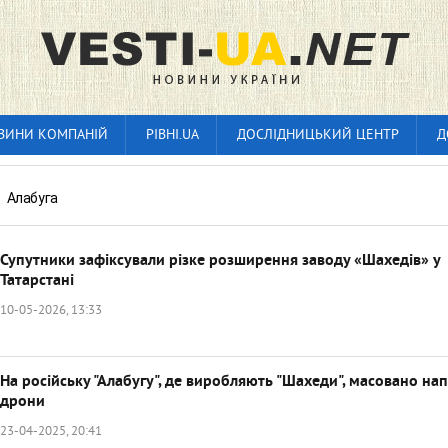
ВИНИ КОМПАНІЙ
РІВНІ.UA
ДОСЛІДНИЦЬКИЙ ЦЕНТР
Д
»
Алабуга
Супутники зафіксували різке розширення заводу «Шахедів» у
Татарстані
10-05-2026, 13:33
На російську "Алабугу", де виробляють "Шахеди", масовано на
дрони
23-04-2025, 20:41