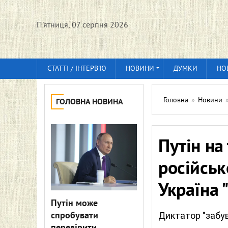
П'ятниця, 07 серпня 2026
СТАТТІ / ІНТЕРВ'Ю
НОВИНИ
ДУМКИ
НО
Головна
»
Новини
ГОЛОВНА НОВИНА
Путін на
російсь
Україна 
Путін може
спробувати
Диктатор "забув