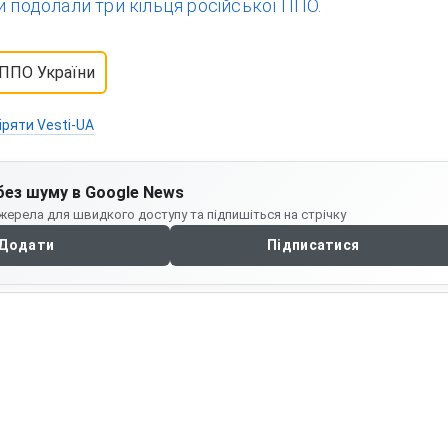
и подолали три кільця російської ППО.
ППО України
іряти Vesti-UA
без шуму в Google News
жерела для швидкого доступу та підпишіться на стрічку
Додати
Підписатися