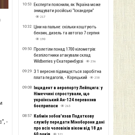
10:53
Експерти пояснили, як Україна може
знищувати російські "Іскандери"
217
а
10:32
Ціни на пальне: скільки коштують
бензин, дизель та автогаз 7 серпня
190
09:50
Пролетіли понад 1700 кілометрів:
безпілотники атакували склад
Wildberries у Єкатеринбурзі
236
09:29
З 1 вересня підвищується заробітна
плата педагогів, - Корецький
238
09:08
Інцидент в аеропорту Лейпцига: у
Німеччині спростували, що
український Ан-124 перевозив
и
боєприпаси
263
08:57
Кабмін зобов'язав Податкову
, -
службу передати Міноборони дані
про всіх чоловіків віком від 18 до
60 років
321