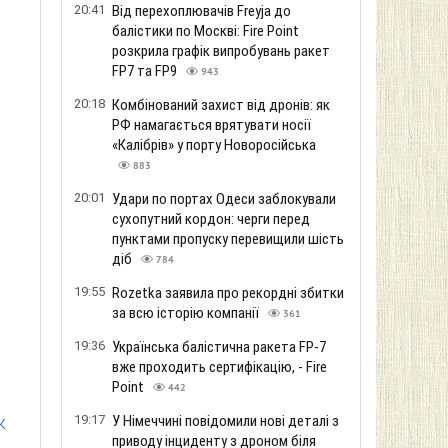
20:41
Від перехоплювачів Freyja до
балістики по Москві: Fire Point
розкрила графік випробувань ракет
FP7 та FP9
943
20:18
Комбінований захист від дронів: як
РФ намагається врятувати носії
«Калібрів» у порту Новоросійська
883
20:01
Удари по портах Одеси заблокували
сухопутний кордон: черги перед
пунктами пропуску перевищили шість
діб
784
19:55
Rozetka заявила про рекордні збитки
за всю історію компанії
361
19:36
Українська балістична ракета FP-7
вже проходить сертифікацію, - Fire
Point
442
к
19:17
У Німеччині повідомили нові деталі з
приводу інциденту з дроном біля