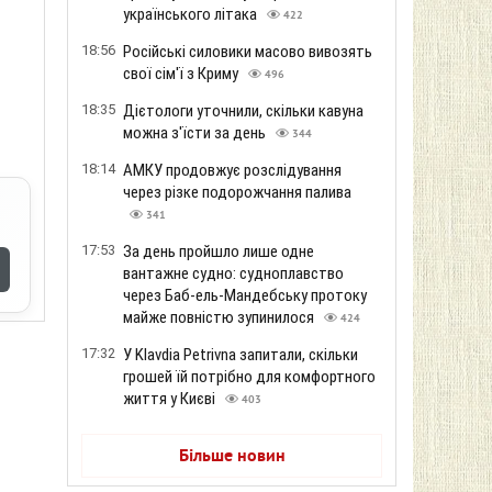
українського літака
422
18:56
Російські силовики масово вивозять
свої сім'ї з Криму
496
18:35
Дієтологи уточнили, скільки кавуна
можна з'їсти за день
344
18:14
АМКУ продовжує розслідування
через різке подорожчання палива
341
17:53
За день пройшло лише одне
вантажне судно: судноплавство
через Баб-ель-Мандебську протоку
майже повністю зупинилося
424
17:32
У Klavdia Petrivna запитали, скільки
грошей їй потрібно для комфортного
життя у Києві
403
Більше новин