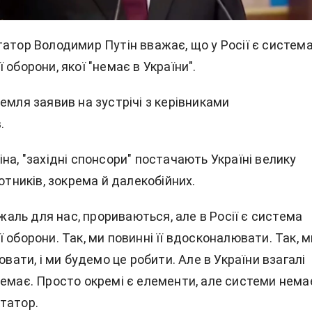
татор Володимир Путін вважає, що у Росії є систем
 оборони, якої "немає в України".
емля заявив на зустрічі з керівниками
.
на, "західні спонсори" постачають Україні велику
лотників, зокрема й далекобійних.
а жаль для нас, прориваються, але в Росії є система
 оборони. Так, ми повинні її вдосконалювати. Так, м
нювати, і ми будемо це робити. Але в України взагалі
емає. Просто окремі є елементи, але системи немає"
татор.