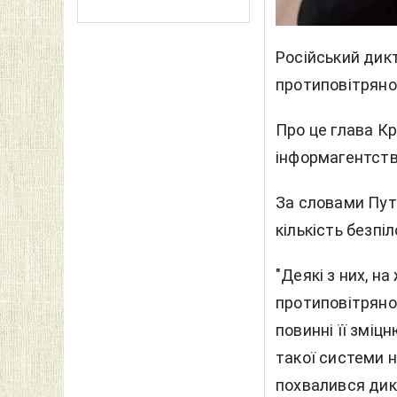
Російський дик
протиповітряної
Про це глава Кр
інформагентств
За словами Путі
кількість безпі
"Деякі з них, н
протиповітряної
повинні її зміц
такої системи н
похвалився дик