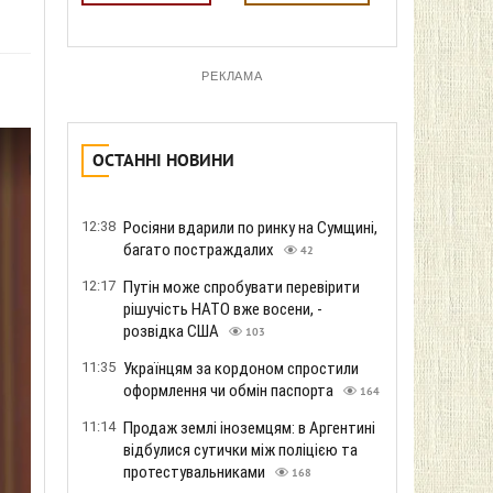
РЕКЛАМА
ОСТАННІ НОВИНИ
12:38
Росіяни вдарили по ринку на Сумщині,
багато постраждалих
42
12:17
Путін може спробувати перевірити
рішучість НАТО вже восени, -
розвідка США
103
11:35
Українцям за кордоном спростили
оформлення чи обмін паспорта
164
11:14
Продаж землі іноземцям: в Аргентині
відбулися сутички між поліцією та
протестувальниками
168