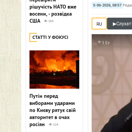
перевірити
5-06-2026, 08:57
Реда
рішучість НАТО вже
восени, - розвідка
США
103
▶
Слухат
RU
СТАТТІ У ФОКУСІ
1.5т
Путін перед
виборами ударами
по Києву рятує свій
авторитет в очах
росіян
124