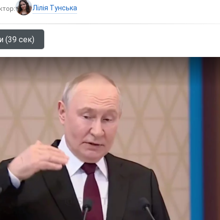
Лілія Тунська
ктор:
и (39 сек)