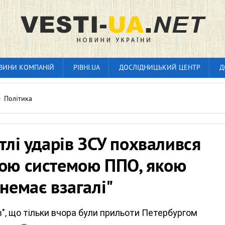
ВИНИ КОМПАНІЙ
РІВНІ.UA
ДОСЛІДНИЦЬКИЙ ЦЕНТР
Д
»
Політика
 тлі ударів ЗСУ похвалився
кою системою ППО, якою
"немає взагалі"
", що тільки вчора були прильоти Петербургом