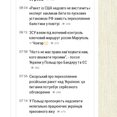
08:34
«Ракет із США надовго не вистачить»:
експерт закликав бити по пускових
установках РФ замість перехоплення
балістики у повітрі
244
08:13
ЗСУ взяли під вогневий контроль
ключовий маршрут росіян Маріуполь
— Чонгар
275
07:58
"Ніхто не має права нав'язувати нам,
кого вважати героями", - посол
України у Польщі про Бандеру та ЄС
382
07:36
Сікорський про перехоплення
російських ракет над Україною: це
питання потребує серйозного
обговорення
240
07:14
У Польщі пропонують надсилати
нелегально працюючих українців
призовного віку
273