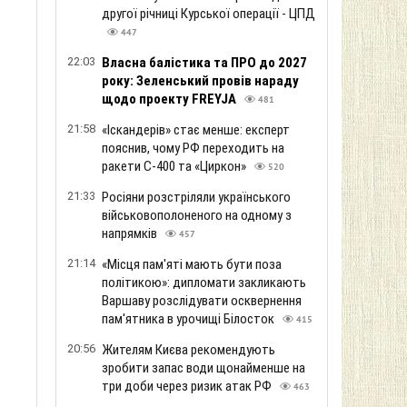
другої річниці Курської операції - ЦПД
447
22:03
Власна балістика та ПРО до 2027
року: Зеленський провів нараду
щодо проекту FREYJA
481
21:58
«Іскандерів» стає менше: експерт
пояснив, чому РФ переходить на
ракети С-400 та «Циркон»
520
21:33
Росіяни розстріляли українського
військовополоненого на одному з
напрямків
457
21:14
«Місця пам'яті мають бути поза
політикою»: дипломати закликають
Варшаву розслідувати осквернення
пам'ятника в урочищі Білосток
415
20:56
Жителям Києва рекомендують
зробити запас води щонайменше на
три доби через ризик атак РФ
463