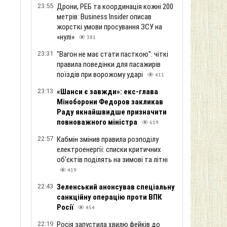
23:55
Дрони, РЕБ та координація кожні 200
метрів: Business Insider описав
жорсткі умови просування ЗСУ на
«нулі»
381
23:31
"Вагон не має стати пасткою": чіткі
правила поведінки для пасажирів
поїздів при ворожому ударі
411
23:13
«Шанси є завжди»: екс-глава
Міноборони Федоров закликав
Раду якнайшвидше призначити
повноважного міністра
619
22:57
Кабмін змінив правила розподілу
електроенергії: списки критичних
об'єктів поділять на зимові та літні
419
22:43
Зеленський анонсував спеціальну
санкційну операцію проти ВПК
Росії
454
22:19
Росія запустила хвилю фейків до