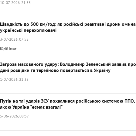
10-07-2026, 21:33
Швидкість до 500 км/год: як російські реактивні дрони омин
українські перехоплювачі
3-07-2026, 07:58
Юрій Ігнат
Загроза масованого удару: Володимир Зеленський заявив про
дані розвідки та терміново повертається в Україну
1-07-2026, 21:33
Путін на тлі ударів ЗСУ похвалився російською системою ППО,
якою Україна "немає взагалі"
5-06-2026, 08:57