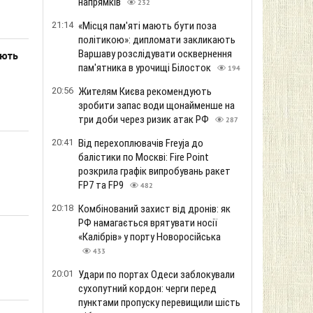
напрямків
232
21:14
«Місця пам'яті мають бути поза
політикою»: дипломати закликають
Варшаву розслідувати осквернення
ають
пам'ятника в урочищі Білосток
194
20:56
Жителям Києва рекомендують
зробити запас води щонайменше на
три доби через ризик атак РФ
287
20:41
Від перехоплювачів Freyja до
балістики по Москві: Fire Point
розкрила графік випробувань ракет
FP7 та FP9
482
20:18
Комбінований захист від дронів: як
РФ намагається врятувати носії
«Калібрів» у порту Новоросійська
433
20:01
Удари по портах Одеси заблокували
сухопутний кордон: черги перед
пунктами пропуску перевищили шість