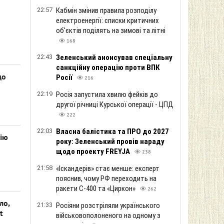
22:57
Кабмін змінив правила розподілу
електроенергії: списки критичних
об'єктів поділять на зимові та літні
168
22:43
Зеленський анонсував спеціальну
санкційну операцію проти ВПК
до
Росії
216
22:19
Росія запустила хвилю фейків до
другої річниці Курської операції - ЦПД
222
22:03
Власна балістика та ПРО до 2027
цію
року: Зеленський провів нараду
щодо проекту FREYJA
238
21:58
«Іскандерів» стає менше: експерт
пояснив, чому РФ переходить на
ракети С-400 та «Циркон»
262
ло,
21:33
Росіяни розстріляли українського
t
військовополоненого на одному з