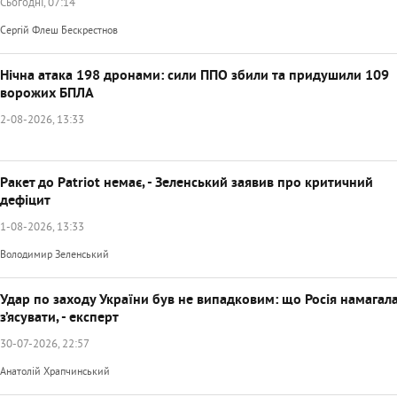
Сьогодні, 07:14
Сергій Флеш Бескрестнов
Нічна атака 198 дронами: сили ППО збили та придушили 109
ворожих БПЛА
2-08-2026, 13:33
Ракет до Patriot немає, - Зеленський заявив про критичний
дефіцит
1-08-2026, 13:33
Володимир Зеленський
Удар по заходу України був не випадковим: що Росія намагал
з’ясувати, - експерт
30-07-2026, 22:57
Анатолій Храпчинський