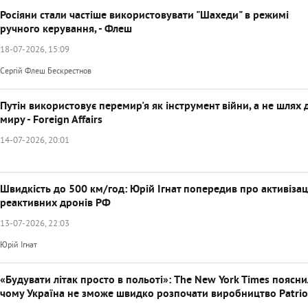
Росіяни стали частіше використовувати "Шахеди" в режимі
ручного керування, - Флеш
18-07-2026, 15:09
Сергій Флеш Бескрестнов
Путін використовує перемир'я як інструмент війни, а не шлях 
миру - Foreign Affairs
14-07-2026, 20:01
Швидкість до 500 км/год: Юрій Ігнат попередив про активіза
реактивних дронів РФ
13-07-2026, 22:03
Юрій Ігнат
«Будувати літак просто в польоті»: The New York Times поясни
чому Україна не зможе швидко розпочати виробництво Patrio