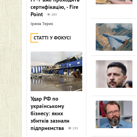
FP-7 вже проходить
сертифікацію, - Fire
Point
283
Ірина Терех
СТАТТІ У ФОКУСІ
Удар РФ по
українському
бізнесу: яких
збитків зазнали
підприємства
233