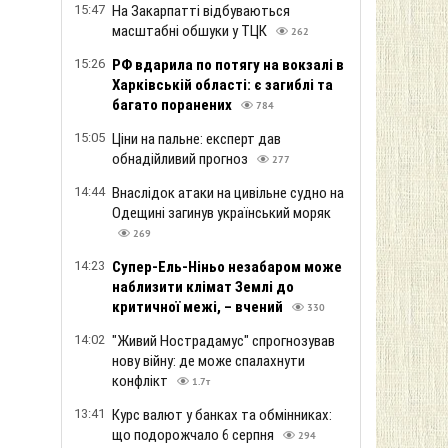
15:47
На Закарпатті відбуваються
масштабні обшуки у ТЦК
262
15:26
РФ вдарила по потягу на вокзалі в
Харківській області: є загиблі та
багато поранених
784
15:05
Ціни на пальне: експерт дав
обнадійливий прогноз
277
14:44
Внаслідок атаки на цивільне судно на
Одещині загинув український моряк
269
14:23
Супер-Ель-Ніньо незабаром може
наблизити клімат Землі до
критичної межі, – вчений
330
14:02
"Живий Нострадамус" спрогнозував
нову війну: де може спалахнути
конфлікт
1.7т
13:41
Курс валют у банках та обмінниках:
що подорожчало 6 серпня
294