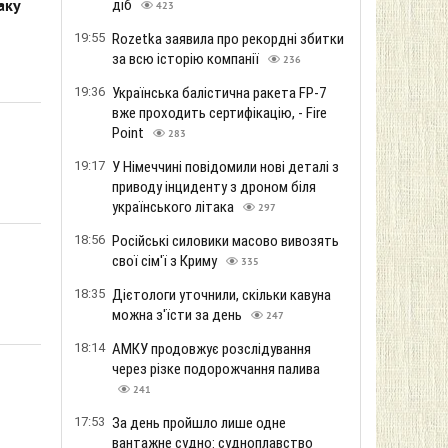
діб
аку
423
19:55
Rozetka заявила про рекордні збитки
за всю історію компанії
236
19:36
Українська балістична ракета FP-7
вже проходить сертифікацію, - Fire
Point
283
19:17
У Німеччині повідомили нові деталі з
приводу інциденту з дроном біля
українського літака
297
18:56
Російські силовики масово вивозять
свої сім'ї з Криму
335
18:35
Дієтологи уточнили, скільки кавуна
можна з'їсти за день
247
18:14
АМКУ продовжує розслідування
через різке подорожчання палива
241
17:53
За день пройшло лише одне
вантажне судно: судноплавство