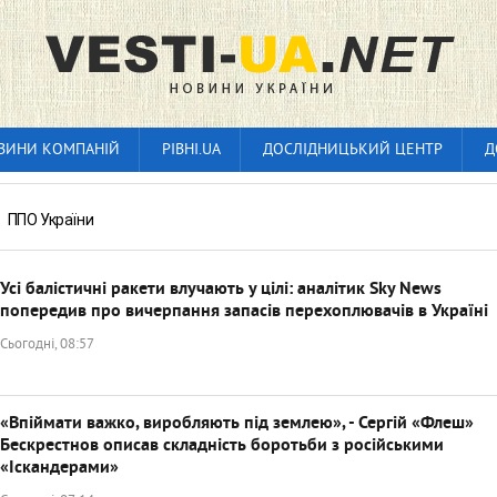
ВИНИ КОМПАНІЙ
РІВНІ.UA
ДОСЛІДНИЦЬКИЙ ЦЕНТР
Д
»
ППО України
Усі балістичні ракети влучають у цілі: аналітик Sky News
попередив про вичерпання запасів перехоплювачів в Україні
Сьогодні, 08:57
«Впіймати важко, виробляють під землею», - Сергій «Флеш»
Бескрестнов описав складність боротьби з російськими
«Іскандерами»