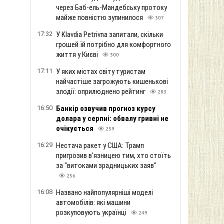
через Баб-ель-Мандебську протоку
майже повністю зупинилося
307
17:32
У Klavdia Petrivna запитали, скільки
грошей їй потрібно для комфортного
життя у Києві
300
17:11
У яких містах світу туристам
найчастіше загрожують кишенькові
злодії: оприлюднено рейтинг
283
16:50
Банкір озвучив прогноз курсу
долара у серпні: обвалу гривні не
очікується
259
16:29
Нестача ракет у США: Трамп
пригрозив в'язницею тим, хто стоїть
за "витоками зрадницьких заяв"
256
16:08
Названо найпопулярніші моделі
автомобілів: які машини
розкуповують українці
249