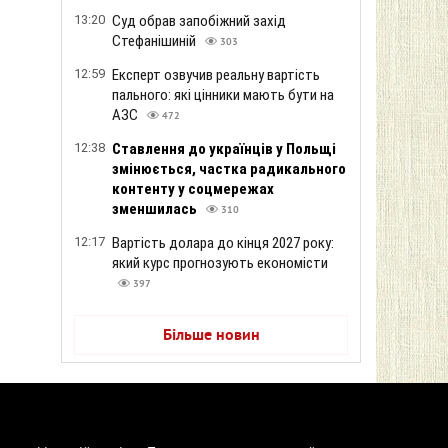
13:20
Суд обрав запобіжний захід
Стефанішиній
303
12:59
Експерт озвучив реальну вартість
пального: які цінники мають бути на
АЗС
472
12:38
Ставлення до українців у Польщі
змінюється, частка радикального
контенту у соцмережах
зменшилась
310
12:17
Вартість долара до кінця 2027 року:
який курс прогнозують економісти
397
Більше новин