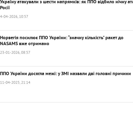
Україну атакували з шести напрямків: як ППО відбило нічну ат
Росії
4-04-2026, 10:57
Норвегія посилює ППО України: “значну кількість" ракет до
NASAMS вже отримано
23-01-2026, 08:57
ППО України досягла межі: у ЗМІ назвали дві головні причини
11-04-2025, 21:14