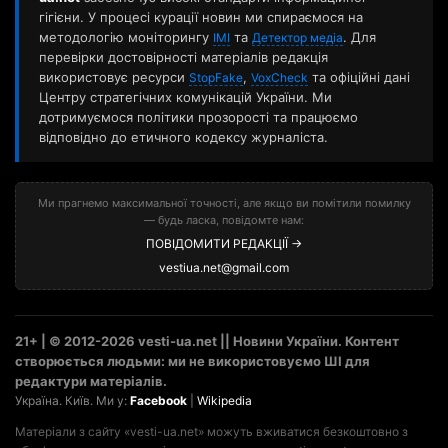
гігієни. У процесі курації новин ми спираємося на
методологію моніторингу
та
. Для
ІМІ
Детектор медіа
перевірки достовірності матеріалів редакція
використовує ресурси
,
та офіційні дані
StopFake
VoxCheck
Центру стратегічних комунікацій України. Ми
дотримуємося політики прозорості та працюємо
відповідно до етичного кодексу журналіста.
Ми прагнемо максимальної точності, але якщо ви помітили помилку
— будь ласка, повідомте нам:
ПОВІДОМИТИ РЕДАКЦІЇ →
vestiua.net@gmail.com
21+ | © 2012-2026 vesti-ua.net || Новини України. Контент
створюється людьми: ми не використовуємо ШІ для
редактури матеріалів.
Україна. Київ. Ми у:
Facebook
|
Wikipedia
Матеріали з сайту «vesti-ua.net» можуть вживатися безкоштовно з