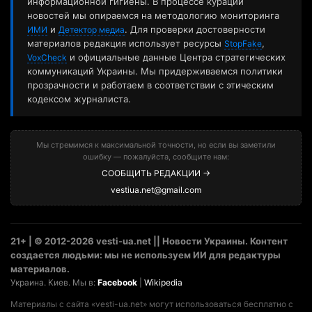
информационной гигиены. В процессе курации
новостей мы опираемся на методологию мониторинга
и
. Для проверки достоверности
ИМИ
Детектор медиа
материалов редакция использует ресурсы
,
StopFake
и официальные данные Центра стратегических
VoxCheck
коммуникаций Украины. Мы придерживаемся политики
прозрачности и работаем в соответствии с этическим
кодексом журналиста.
Мы стремимся к максимальной точности, но если вы заметили
ошибку — пожалуйста, сообщите нам:
СООБЩИТЬ РЕДАКЦИИ →
vestiua.net@gmail.com
21+ | © 2012-2026 vesti-ua.net || Новости Украины. Контент
создается людьми: мы не используем ИИ для редактуры
материалов.
Украина. Киев. Мы в:
Facebook
|
Wikipedia
Материалы с сайта «vesti-ua.net» могут использоваться бесплатно с