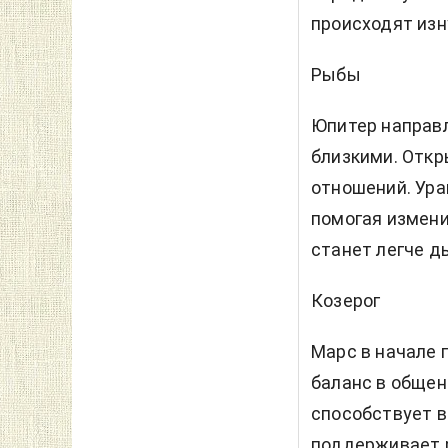
происходят изн
Рыбы
Юпитер направл
близкими. Откр
отношений. Ура
помогая измени
станет легче д
Козерог
Марс в начале 
баланс в общен
способствует в
поддерживает р