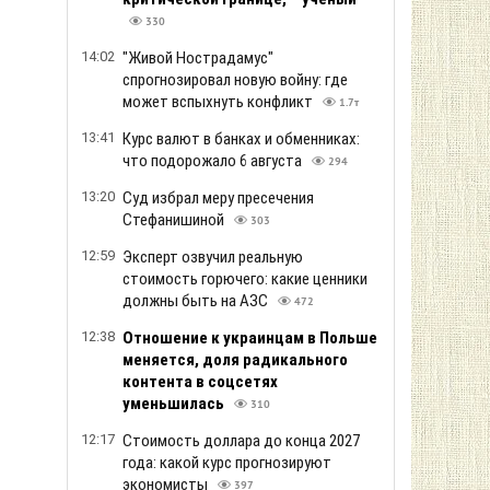
330
14:02
"Живой Нострадамус"
спрогнозировал новую войну: где
может вспыхнуть конфликт
1.7т
13:41
Курс валют в банках и обменниках:
что подорожало 6 августа
294
13:20
Суд избрал меру пресечения
Стефанишиной
303
12:59
Эксперт озвучил реальную
стоимость горючего: какие ценники
должны быть на АЗС
472
12:38
Отношение к украинцам в Польше
меняется, доля радикального
контента в соцсетях
уменьшилась
310
12:17
Стоимость доллара до конца 2027
года: какой курс прогнозируют
экономисты
397