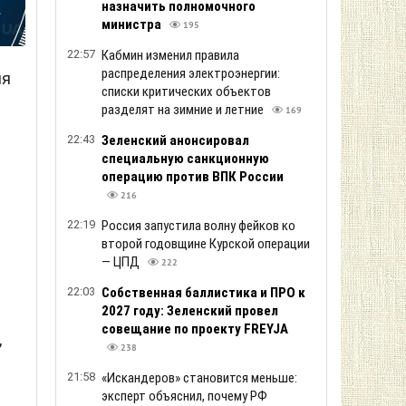
назначить полномочного
министра
195
22:57
Кабмин изменил правила
распределения электроэнергии:
ля
списки критических объектов
разделят на зимние и летние
169
22:43
Зеленский анонсировал
специальную санкционную
операцию против ВПК России
216
22:19
Россия запустила волну фейков ко
второй годовщине Курской операции
— ЦПД
222
22:03
Собственная баллистика и ПРО к
2027 году: Зеленский провел
совещание по проекту FREYJA
,
238
21:58
«Искандеров» становится меньше:
эксперт объяснил, почему РФ