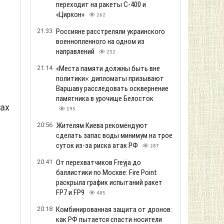
переходит на ракеты С-400 и
«Циркон»
262
21:33
Россияне расстреляли украинского
военнопленного на одном из
направлений
232
21:14
«Места памяти должны быть вне
политики»: дипломаты призывают
Варшаву расследовать осквернение
памятника в урочище Белосток
ах
195
20:56
Жителям Киева рекомендуют
сделать запас воды минимум на трое
суток из-за риска атак РФ
287
20:41
От перехватчиков Freyja до
баллистики по Москве: Fire Point
раскрыла график испытаний ракет
FP7 и FP9
485
20:18
Комбинированная защита от дронов:
как РФ пытается спасти носители