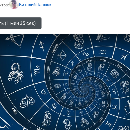
Виталий Павлюк
ктор:
ь (1 мин 35 сек)