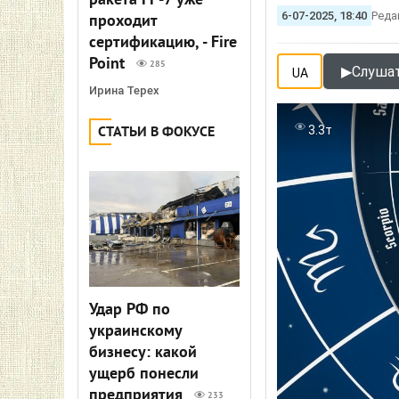
ракета FP-7 уже
6-07-2025, 18:40
Реда
проходит
сертификацию, - Fire
Point
285
▶
Слушат
UA
Ирина Терех
3.3т
СТАТЬИ В ФОКУСЕ
Удар РФ по
украинскому
бизнесу: какой
ущерб понесли
предприятия
233