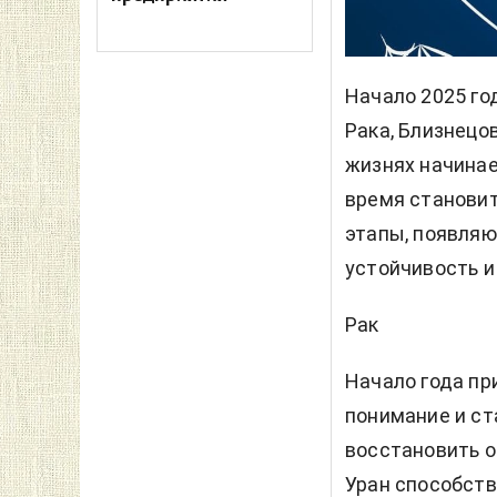
Начало 2025 го
Рака, Близнецов
жизнях начинае
время становит
этапы, появля
устойчивость и 
Рак
Начало года пр
понимание и ст
восстановить о
Уран способств