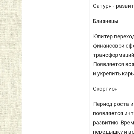
Сатурн - разви
Близнецы
Юпитер переход
финансовой сфе
трансформаций,
Появляется воз
и укрепить кар
Скорпион
Период роста и
появляется инт
развитию. Врем
передышку и в