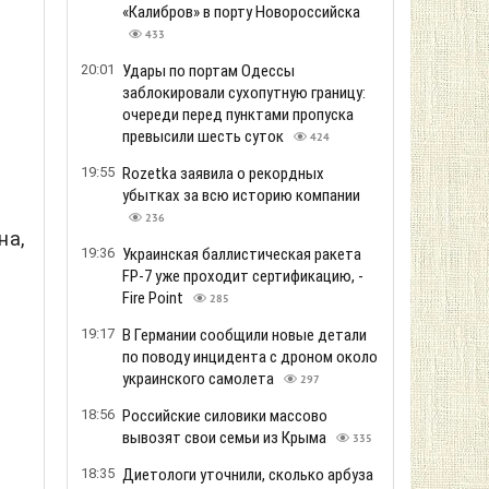
«Калибров» в порту Новороссийска
433
20:01
Удары по портам Одессы
заблокировали сухопутную границу:
очереди перед пунктами пропуска
с
превысили шесть суток
424
19:55
Rozetka заявила о рекордных
убытках за всю историю компании
236
на,
19:36
Украинская баллистическая ракета
FP-7 уже проходит сертификацию, -
Fire Point
285
19:17
В Германии сообщили новые детали
по поводу инцидента с дроном около
украинского самолета
297
18:56
Российские силовики массово
вывозят свои семьи из Крыма
335
18:35
Диетологи уточнили, сколько арбуза