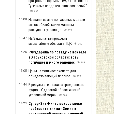
пригрозил тюрьмой тем, кто стоит за
"утечками предательских заявлений"
256
16:08
Названы самые популярные модели
автомобилей: какие машины
раскупают украинцы
249
15:47
На Закарпатье проходят
масштабные обыски в ТЦК
262
15:26
РФ ударила по поезду на вокзале
в Харьковской области: есть
погибшие и много раненых
785
15:05
Цены на топливо: эксперт дал
обнадеживающий прогноз
277
14:44
В результате атаки на гражданское
судно в Одесской области погиб
украинский моряк
269
14:23
Супер-Эль-Ниньо вскоре может
приблизить климат Земли к
критической границе, – ученый