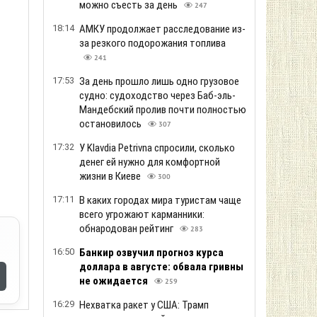
можно съесть за день
247
18:14
АМКУ продолжает расследование из-
за резкого подорожания топлива
241
17:53
За день прошло лишь одно грузовое
судно: судоходство через Баб-эль-
Мандебский пролив почти полностью
остановилось
307
17:32
У Klavdia Petrivna спросили, сколько
денег ей нужно для комфортной
жизни в Киеве
300
17:11
В каких городах мира туристам чаще
всего угрожают карманники:
обнародован рейтинг
283
16:50
Банкир озвучил прогноз курса
доллара в августе: обвала гривны
не ожидается
259
16:29
Нехватка ракет у США: Трамп