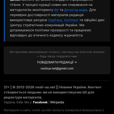
гігієни. У процесі курації новин ми спираємося на
методологію моніторингу
та
. Для
ІМІ
Детектор медіа
перевірки достовірності матеріалів редакція
використовує ресурси
,
та офіційні дані
StopFake
VoxCheck
Центру стратегічних комунікацій України. Ми
дотримуємося політики прозорості та працюємо
відповідно до етичного кодексу журналіста.
Ми прагнемо максимальної точності, але якщо ви помітили помилку
— будь ласка, повідомте нам:
ПОВІДОМИТИ РЕДАКЦІЇ →
vestiua.net@gmail.com
21+ | © 2012-2026 vesti-ua.net || Новини України. Контент
створюється людьми: ми не використовуємо ШІ для
редактури матеріалів.
Україна. Київ. Ми у:
Facebook
|
Wikipedia
Матеріали з сайту «vesti-ua.net» можуть вживатися безкоштовно з