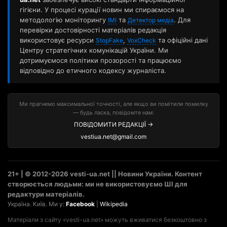
гігієни. У процесі курації новин ми спираємося на
методологію моніторингу
та
. Для
ІМІ
Детектор медіа
перевірки достовірності матеріалів редакція
використовує ресурси
,
та офіційні дані
StopFake
VoxCheck
Центру стратегічних комунікацій України. Ми
дотримуємося політики прозорості та працюємо
відповідно до етичного кодексу журналіста.
Ми прагнемо максимальної точності, але якщо ви помітили помилку
— будь ласка, повідомте нам:
ПОВІДОМИТИ РЕДАКЦІЇ →
vestiua.net@gmail.com
21+ | © 2012-2026 vesti-ua.net || Новини України. Контент
створюється людьми: ми не використовуємо ШІ для
редактури матеріалів.
Україна. Київ. Ми у:
Facebook
|
Wikipedia
Матеріали з сайту «vesti-ua.net» можуть вживатися безкоштовно з