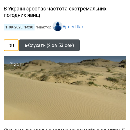
В Україні зростає частота екстремальних
погодних явищ
Артем Шах
1-09-2025, 14:30
Редактор:
▶
Слухати (2 хв 53 сек)
RU
2.5т