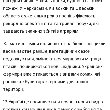
погодних явищ – хвиль спеки, буревіїв і лісових
пожеж. У Черкаській, Київській та Одеській
областях уже кілька років поспіль фіксують
рекордно спекотні літа та тривалі посухи, які
завдають значних збитків аграріям.
Кліматичні зміни впливають і на біологічні цикли:
весна настає раніше, вегетаційний сезон
подовжується, змінюються маршрути міграції
птахів і поширюються нові шкідники. Українські
фермери вже стикаються з видами комах, які
раніше не були характерними для нашої
території.
"В Україні це проявляється появою нових видів
рослин і комах-шкідників, таких як амброзія та