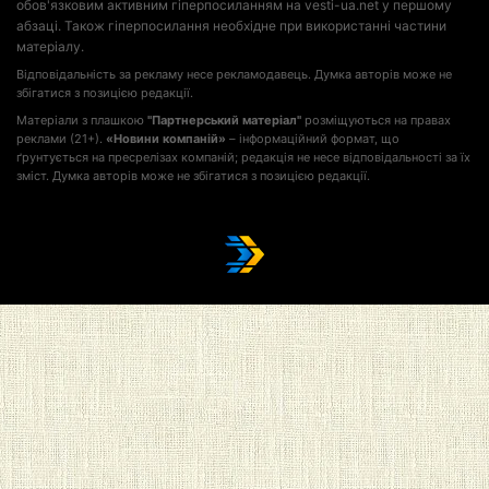
обов'язковим активним гіперпосиланням на vesti-ua.net у першому
абзаці. Також гіперпосилання необхідне при використанні частини
матеріалу.
Відповідальність за рекламу несе рекламодавець. Думка авторів може не
збігатися з позицією редакції.
Матеріали з плашкою
"Партнерський матеріал"
розміщуються на правах
реклами (21+).
«Новини компаній»
– інформаційний формат, що
ґрунтується на пресрелізах компаній; редакція не несе відповідальності за їх
зміст. Думка авторів може не збігатися з позицією редакції.