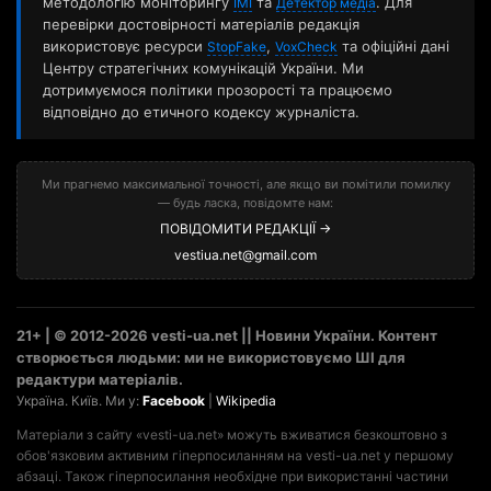
методологію моніторингу
та
. Для
ІМІ
Детектор медіа
перевірки достовірності матеріалів редакція
використовує ресурси
,
та офіційні дані
StopFake
VoxCheck
Центру стратегічних комунікацій України. Ми
дотримуємося політики прозорості та працюємо
відповідно до етичного кодексу журналіста.
Ми прагнемо максимальної точності, але якщо ви помітили помилку
— будь ласка, повідомте нам:
ПОВІДОМИТИ РЕДАКЦІЇ →
vestiua.net@gmail.com
21+ | © 2012-2026 vesti-ua.net || Новини України. Контент
створюється людьми: ми не використовуємо ШІ для
редактури матеріалів.
Україна. Київ. Ми у:
Facebook
|
Wikipedia
Матеріали з сайту «vesti-ua.net» можуть вживатися безкоштовно з
обов'язковим активним гіперпосиланням на vesti-ua.net у першому
абзаці. Також гіперпосилання необхідне при використанні частини