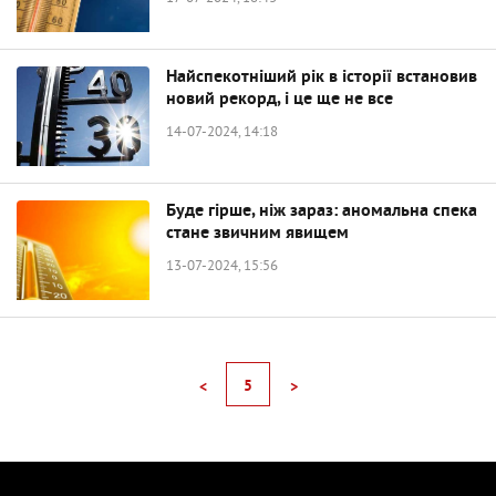
Найспекотніший рік в історії встановив
новий рекорд, і це ще не все
14-07-2024, 14:18
Буде гірше, ніж зараз: аномальна спека
стане звичним явищем
13-07-2024, 15:56
5
<
>