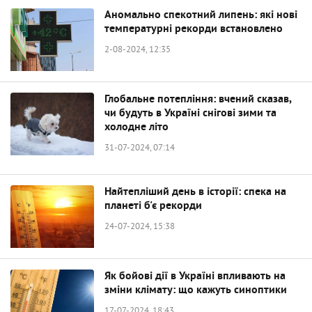
Аномально спекотний липень: які нові
температурні рекорди встановлено
2-08-2024, 12:35
Глобальне потепління: вчений сказав,
чи будуть в Україні снігові зими та
холодне літо
31-07-2024, 07:14
Найтепліший день в історії: спека на
планеті б'є рекорди
24-07-2024, 15:38
Як бойові дії в Україні впливають на
зміни клімату: що кажуть синоптики
17-07-2024, 18:43