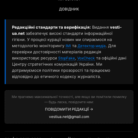
ДОВІДНИК
Редакційні стандарти та верифікація:
Видання
vesti-
ua.net
забезпечує високі стандарти інформаційної
гігієни. У процесі курації новин ми спираємося на
методологію моніторингу
та
. Для
ІМІ
Детектор медіа
перевірки достовірності матеріалів редакція
використовує ресурси
,
та офіційні дані
StopFake
VoxCheck
Центру стратегічних комунікацій України. Ми
дотримуємося політики прозорості та працюємо
відповідно до етичного кодексу журналіста.
Ми прагнемо максимальної точності, але якщо ви помітили помилку
— будь ласка, повідомте нам:
ПОВІДОМИТИ РЕДАКЦІЇ →
vestiua.net@gmail.com