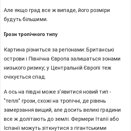
Але якщо град все ж випаде, його розміри
будуть більшими.
Грози тропічного типу
Картина різниться за регіонами: Британські
острови і Північна Європа залишаться зонами
низького ризику; у Центральній Європі теж
очікується спад.
А ось на півдні може з'явитися новий тип -
"теплі" грози, схожі на тропічні, де рівень
замерзання вищий, але досить великі градини
все ж долітають до землі. Фермери Італії або
Іспанії можуть зіткнутися з гігантськими