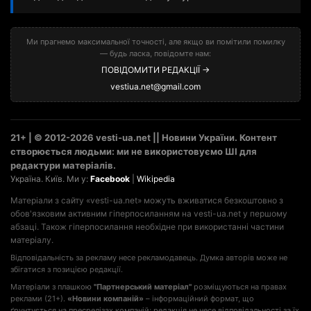
Ми прагнемо максимальної точності, але якщо ви помітили помилку
— будь ласка, повідомте нам:
ПОВІДОМИТИ РЕДАКЦІЇ →
vestiua.net@gmail.com
21+ | © 2012-2026 vesti-ua.net || Новини України. Контент
створюється людьми: ми не використовуємо ШІ для
редактури матеріалів.
Україна. Київ. Ми у:
Facebook
|
Wikipedia
Матеріали з сайту «vesti-ua.net» можуть вживатися безкоштовно з
обов'язковим активним гіперпосиланням на vesti-ua.net у першому
абзаці. Також гіперпосилання необхідне при використанні частини
матеріалу.
Відповідальність за рекламу несе рекламодавець. Думка авторів може не
збігатися з позицією редакції.
Матеріали з плашкою
"Партнерський матеріал"
розміщуються на правах
реклами (21+).
«Новини компаній»
– інформаційний формат, що
ґрунтується на пресрелізах компаній; редакція не несе відповідальності за їх