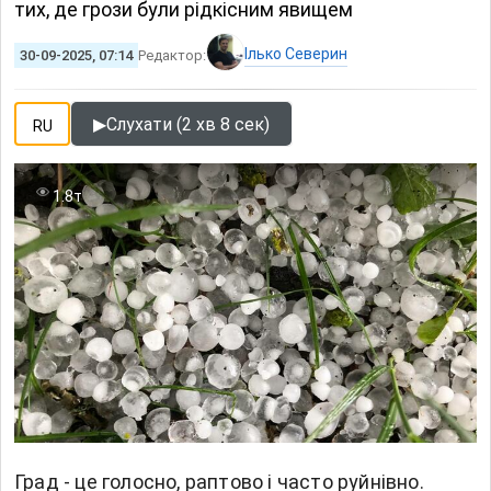
тих, де грози були рідкісним явищем
Ілько Северин
30-09-2025, 07:14
Редактор:
▶
Слухати (2 хв 8 сек)
RU
1.8т
Град - це голосно, раптово і часто руйнівно.