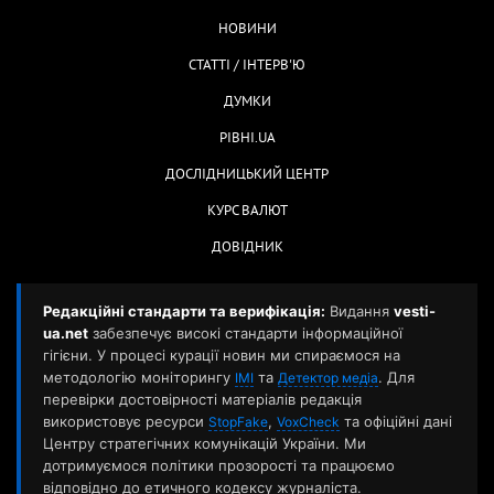
НОВИНИ
СТАТТІ / ІНТЕРВ'Ю
ДУМКИ
РІВНІ.UA
ДОСЛІДНИЦЬКИЙ ЦЕНТР
КУРС ВАЛЮТ
ДОВІДНИК
Редакційні стандарти та верифікація:
Видання
vesti-
ua.net
забезпечує високі стандарти інформаційної
гігієни. У процесі курації новин ми спираємося на
методологію моніторингу
та
. Для
ІМІ
Детектор медіа
перевірки достовірності матеріалів редакція
використовує ресурси
,
та офіційні дані
StopFake
VoxCheck
Центру стратегічних комунікацій України. Ми
дотримуємося політики прозорості та працюємо
відповідно до етичного кодексу журналіста.