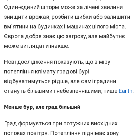
Один-єдиний шторм може за лічені хвилини
знищити врожай, розбити шибки або залишити
вм'ятини на будинках і машинах цілого міста.
Європа добре знає цю загрозу, але майбутнє
може виглядати інакше.
Нові дослідження показують, що в міру
потепління клімату градові бурі
відбуватимуться рідше, але самі градини
стануть більшими і небезпечнішими, пише
Earth
.
Менше бур, але град більший
Град формується при потужних висхідних
потоках повітря. Потепління піднімає зону