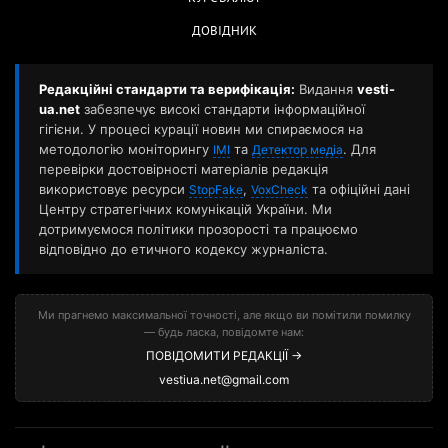
ДОВІДНИК
Редакційні стандарти та верифікація:
Видання
vesti-
ua.net
забезпечує високі стандарти інформаційної
гігієни. У процесі курації новин ми спираємося на
методологію моніторингу
та
. Для
ІМІ
Детектор медіа
перевірки достовірності матеріалів редакція
використовує ресурси
,
та офіційні дані
StopFake
VoxCheck
Центру стратегічних комунікацій України. Ми
дотримуємося політики прозорості та працюємо
відповідно до етичного кодексу журналіста.
Ми прагнемо максимальної точності, але якщо ви помітили помилку
— будь ласка, повідомте нам:
ПОВІДОМИТИ РЕДАКЦІЇ →
vestiua.net@gmail.com