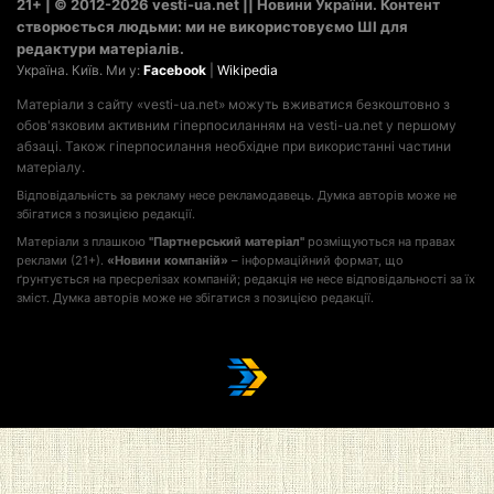
21+ | © 2012-2026 vesti-ua.net || Новини України. Контент
створюється людьми: ми не використовуємо ШІ для
редактури матеріалів.
Україна. Київ. Ми у:
Facebook
|
Wikipedia
Матеріали з сайту «vesti-ua.net» можуть вживатися безкоштовно з
обов'язковим активним гіперпосиланням на vesti-ua.net у першому
абзаці. Також гіперпосилання необхідне при використанні частини
матеріалу.
Відповідальність за рекламу несе рекламодавець. Думка авторів може не
збігатися з позицією редакції.
Матеріали з плашкою
"Партнерський матеріал"
розміщуються на правах
реклами (21+).
«Новини компаній»
– інформаційний формат, що
ґрунтується на пресрелізах компаній; редакція не несе відповідальності за їх
зміст. Думка авторів може не збігатися з позицією редакції.