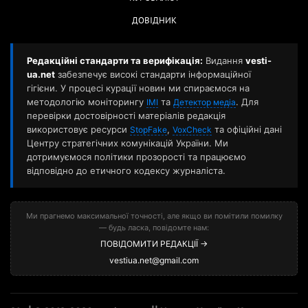
ДОВІДНИК
Редакційні стандарти та верифікація:
Видання
vesti-
ua.net
забезпечує високі стандарти інформаційної
гігієни. У процесі курації новин ми спираємося на
методологію моніторингу
та
. Для
ІМІ
Детектор медіа
перевірки достовірності матеріалів редакція
використовує ресурси
,
та офіційні дані
StopFake
VoxCheck
Центру стратегічних комунікацій України. Ми
дотримуємося політики прозорості та працюємо
відповідно до етичного кодексу журналіста.
Ми прагнемо максимальної точності, але якщо ви помітили помилку
— будь ласка, повідомте нам:
ПОВІДОМИТИ РЕДАКЦІЇ →
vestiua.net@gmail.com