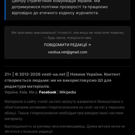
Центру стратегічних комунікацій України. Ми
дотримуємося політики прозорості та працюємо
відповідно до етичного кодексу журналіста.
Ми прагнемо максимальної точності, але якщо ви помітили помилку
— будь ласка, повідомте нам:
ПОВІДОМИТИ РЕДАКЦІЇ →
vestiua.net@gmail.com
21+ | © 2012-2026 vesti-ua.net || Новини України. Контент
створюється людьми: ми не використовуємо ШІ для
редактури матеріалів.
Україна. Київ. Ми у:
Facebook
|
Wikipedia
Матеріали з сайту «vesti-ua.net» можуть вживатися безкоштовно з
обов'язковим активним гіперпосиланням на vesti-ua.net у першому
абзаці. Також гіперпосилання необхідне при використанні частини
матеріалу.
Відповідальність за рекламу несе рекламодавець. Думка авторів може не
збігатися з позицією редакції.