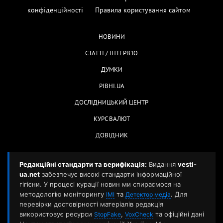
конфіденційності
Правила користування сайтом
НОВИНИ
СТАТТІ / ІНТЕРВ'Ю
ДУМКИ
РІВНІ.UA
ДОСЛІДНИЦЬКИЙ ЦЕНТР
КУРС ВАЛЮТ
ДОВІДНИК
Редакційні стандарти та верифікація:
Видання
vesti-
ua.net
забезпечує високі стандарти інформаційної
гігієни. У процесі курації новин ми спираємося на
методологію моніторингу
та
. Для
ІМІ
Детектор медіа
перевірки достовірності матеріалів редакція
використовує ресурси
,
та офіційні дані
StopFake
VoxCheck