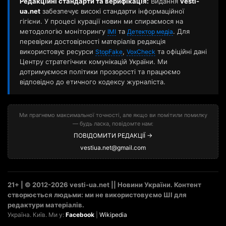
Редакційні стандарти та верифікація:
Видання
vesti-
ua.net
забезпечує високі стандарти інформаційної
гігієни. У процесі курації новин ми спираємося на
методологію моніторингу
та
. Для
ІМІ
Детектор медіа
перевірки достовірності матеріалів редакція
використовує ресурси
,
та офіційні дані
StopFake
VoxCheck
Центру стратегічних комунікацій України. Ми
дотримуємося політики прозорості та працюємо
відповідно до етичного кодексу журналіста.
Ми прагнемо максимальної точності, але якщо ви помітили помилку
— будь ласка, повідомте нам:
ПОВІДОМИТИ РЕДАКЦІЇ →
vestiua.net@gmail.com
21+ | © 2012-2026 vesti-ua.net || Новини України. Контент
створюється людьми: ми не використовуємо ШІ для
редактури матеріалів.
Україна. Київ. Ми у:
Facebook
|
Wikipedia