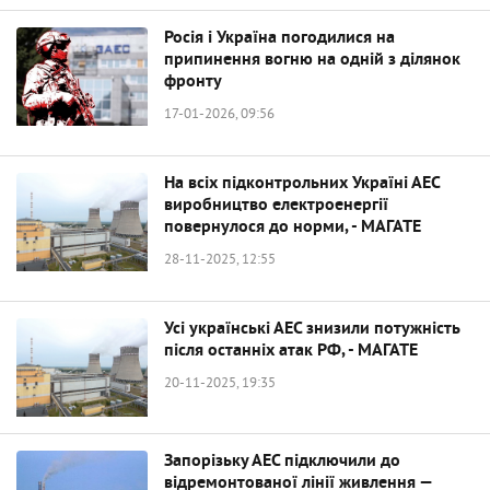
Росія і Україна погодилися на
припинення вогню на одній з ділянок
фронту
17-01-2026, 09:56
На всіх підконтрольних Україні АЕС
виробництво електроенергії
повернулося до норми, - МАГАТЕ
28-11-2025, 12:55
Усі українські АЕС знизили потужність
після останніх атак РФ, - МАГАТЕ
20-11-2025, 19:35
Запорізьку АЕС підключили до
відремонтованої лінії живлення —