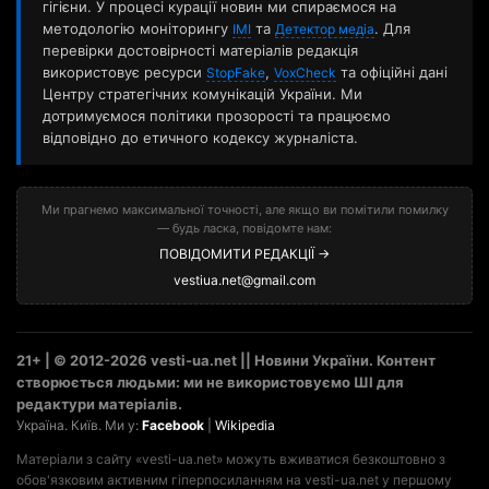
гігієни. У процесі курації новин ми спираємося на
методологію моніторингу
та
. Для
ІМІ
Детектор медіа
перевірки достовірності матеріалів редакція
використовує ресурси
,
та офіційні дані
StopFake
VoxCheck
Центру стратегічних комунікацій України. Ми
дотримуємося політики прозорості та працюємо
відповідно до етичного кодексу журналіста.
Ми прагнемо максимальної точності, але якщо ви помітили помилку
— будь ласка, повідомте нам:
ПОВІДОМИТИ РЕДАКЦІЇ →
vestiua.net@gmail.com
21+ | © 2012-2026 vesti-ua.net || Новини України. Контент
створюється людьми: ми не використовуємо ШІ для
редактури матеріалів.
Україна. Київ. Ми у:
Facebook
|
Wikipedia
Матеріали з сайту «vesti-ua.net» можуть вживатися безкоштовно з
обов'язковим активним гіперпосиланням на vesti-ua.net у першому