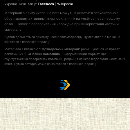
Україна. Київ. Ми у:
Facebook
|
Wikipedia
Матеріали з сайту «vesti-ua.net» можуть вживатися безкоштовно з
обов'язковим активним гіперпосиланням на vesti-ua.net у першому
абзаці. Також гіперпосилання необхідне при використанні частини
матеріалу.
Відповідальність за рекламу несе рекламодавець. Думка авторів може не
збігатися з позицією редакції.
Матеріали з плашкою
"Партнерський матеріал"
розміщуються на правах
реклами (21+).
«Новини компаній»
– інформаційний формат, що
ґрунтується на пресрелізах компаній; редакція не несе відповідальності за їх
зміст. Думка авторів може не збігатися з позицією редакції.