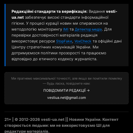
Редакційні стандарти та верифікація:
Видання
vesti-
ua.net
забезпечує високі стандарти інформаційної
гігієни. У процесі курації новин ми спираємося на
методологію моніторингу
та
. Для
ІМІ
Детектор медіа
перевірки достовірності матеріалів редакція
використовує ресурси
,
та офіційні дані
StopFake
VoxCheck
Центру стратегічних комунікацій України. Ми
дотримуємося політики прозорості та працюємо
відповідно до етичного кодексу журналіста.
Ми прагнемо максимальної точності, але якщо ви помітили помилку
— будь ласка, повідомте нам:
ПОВІДОМИТИ РЕДАКЦІЇ →
vestiua.net@gmail.com
21+ | © 2012-2026 vesti-ua.net || Новини України. Контент
створюється людьми: ми не використовуємо ШІ для
редактури матеріалів.