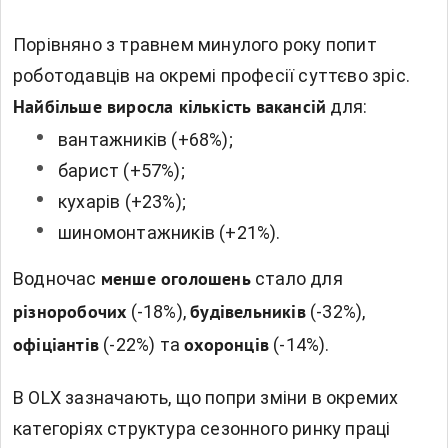
Порівняно з травнем минулого року попит
роботодавців на окремі професії суттєво зріс.
для:
Найбільше виросла кількість вакансій
вантажників (+68%);
барист (+57%);
кухарів (+23%);
шиномонтажників (+21%).
Водночас
стало для
менше оголошень
(-18%),
(-32%),
різноробочих
будівельників
(-22%) та
(-14%).
офіціантів
охоронців
В OLX зазначають, що попри зміни в окремих
категоріях структура сезонного ринку праці