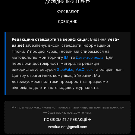
ДОСЛІДНИЦЬКИЙ ЦЕНТР
КУРС ВАЛЮТ
ДОВІДНИК
Редакційні стандарти та верифікація:
Видання
vesti-
ua.net
забезпечує високі стандарти інформаційної
гігієни. У процесі курації новин ми спираємося на
методологію моніторингу
та
. Для
ІМІ
Детектор медіа
перевірки достовірності матеріалів редакція
використовує ресурси
,
та офіційні дані
StopFake
VoxCheck
Центру стратегічних комунікацій України. Ми
дотримуємося політики прозорості та працюємо
відповідно до етичного кодексу журналіста.
Ми прагнемо максимальної точності, але якщо ви помітили помилку
— будь ласка, повідомте нам:
ПОВІДОМИТИ РЕДАКЦІЇ →
vestiua.net@gmail.com