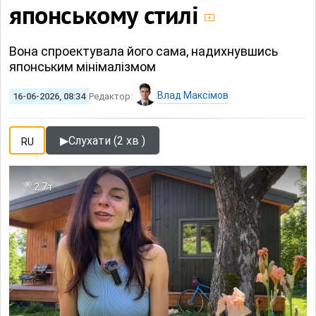
японському стилі
Вона спроектувала його сама, надихнувшись
японським мінімалізмом
Влад Максімов
16-06-2026, 08:34
Редактор:
▶
Слухати (2 хв )
RU
2.7т