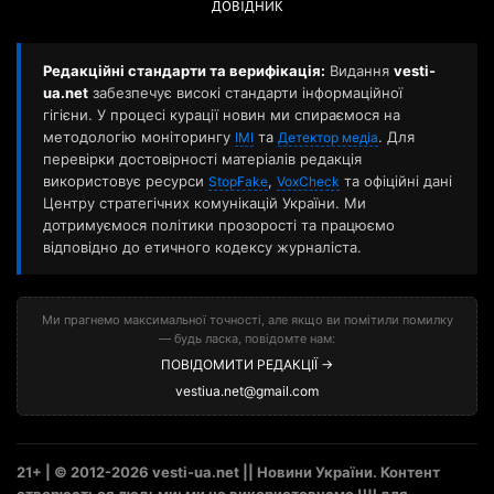
ДОВІДНИК
Редакційні стандарти та верифікація:
Видання
vesti-
ua.net
забезпечує високі стандарти інформаційної
гігієни. У процесі курації новин ми спираємося на
методологію моніторингу
та
. Для
ІМІ
Детектор медіа
перевірки достовірності матеріалів редакція
використовує ресурси
,
та офіційні дані
StopFake
VoxCheck
Центру стратегічних комунікацій України. Ми
дотримуємося політики прозорості та працюємо
відповідно до етичного кодексу журналіста.
Ми прагнемо максимальної точності, але якщо ви помітили помилку
— будь ласка, повідомте нам:
ПОВІДОМИТИ РЕДАКЦІЇ →
vestiua.net@gmail.com
21+ | © 2012-2026 vesti-ua.net || Новини України. Контент
створюється людьми: ми не використовуємо ШІ для