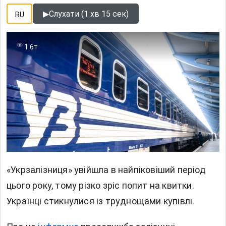
▶
Слухати (1 хв 15 сек)
RU
1.6т
«Укрзалізниця» увійшла в найпіковіший період
цього року, тому різко зріс попит на квитки.
Українці стикнулися із труднощами купівлі.