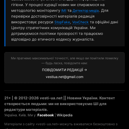
гігієни. У процесі курації новин ми спираємося на
методологію моніторингу
та
. Для
ІМІ
Детектор медіа
перевірки достовірності матеріалів редакція
використовує ресурси
,
та офіційні дані
StopFake
VoxCheck
Центру стратегічних комунікацій України. Ми
дотримуємося політики прозорості та працюємо
відповідно до етичного кодексу журналіста.
Ми прагнемо максимальної точності, але якщо ви помітили помилку
— будь ласка, повідомте нам:
ПОВІДОМИТИ РЕДАКЦІЇ →
vestiua.net@gmail.com
21+ | © 2012-2026 vesti-ua.net || Новини України. Контент
створюється людьми: ми не використовуємо ШІ для
редактури матеріалів.
Україна. Київ. Ми у:
Facebook
|
Wikipedia
Матеріали з сайту «vesti-ua.net» можуть вживатися безкоштовно з