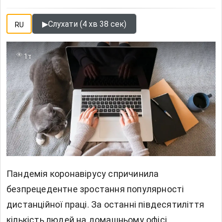
▶
Слухати (4 хв 38 сек)
RU
1т
Пандемія коронавірусу спричинила
безпрецедентне зростання популярності
дистанційної праці. За останні півдесятиліття
кількість людей на домашньому офісі