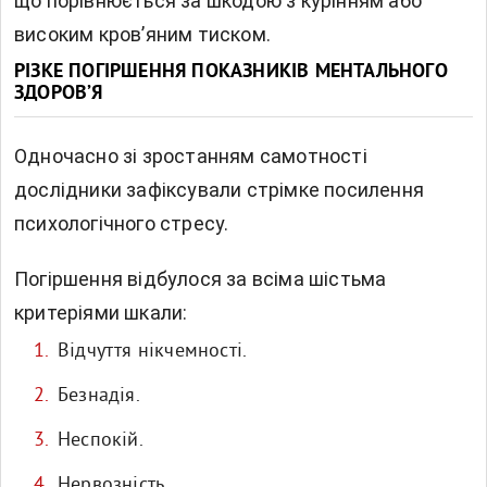
що порівнюється за шкодою з курінням або
високим кров’яним тиском.
РІЗКЕ ПОГІРШЕННЯ ПОКАЗНИКІВ МЕНТАЛЬНОГО
ЗДОРОВ’Я
Одночасно зі зростанням самотності
дослідники зафіксували стрімке посилення
психологічного стресу.
Погіршення відбулося за всіма шістьма
критеріями шкали:
Відчуття нікчемності.
Безнадія.
Неспокій.
Нервозність.