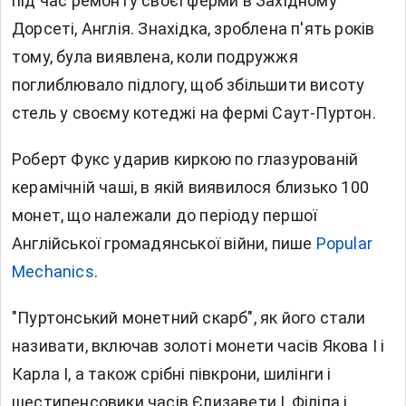
під час ремонту своєї ферми в Західному
Дорсеті, Англія. Знахідка, зроблена п'ять років
тому, була виявлена, коли подружжя
поглиблювало підлогу, щоб збільшити висоту
стель у своєму котеджі на фермі Саут-Пуртон.
Роберт Фукс ударив киркою по глазурованій
керамічній чаші, в якій виявилося близько 100
монет, що належали до періоду першої
Англійської громадянської війни, пише
Popular
Mechanics
.
"Пуртонський монетний скарб", як його стали
називати, включав золоті монети часів Якова I і
Карла I, а також срібні півкрони, шилінги і
шестипенсовики часів Єлизавети I, Філіпа і