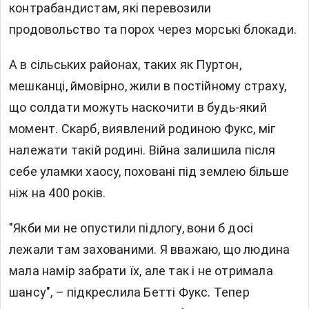
контрабандистам, які перевозили
продовольство та порох через морські блокади.
А в сільських районах, таких як Пуртон,
мешканці, ймовірно, жили в постійному страху,
що солдати можуть наскочити в будь-який
момент. Скарб, виявлений родиною Фукс, міг
належати такій родині. Війна залишила після
себе уламки хаосу, поховані під землею більше
ніж на 400 років.
"Якби ми не опустили підлогу, вони б досі
лежали там захованими. Я вважаю, що людина
мала намір забрати їх, але так і не отримала
шансу", – підкреслила Бетті Фукс. Тепер