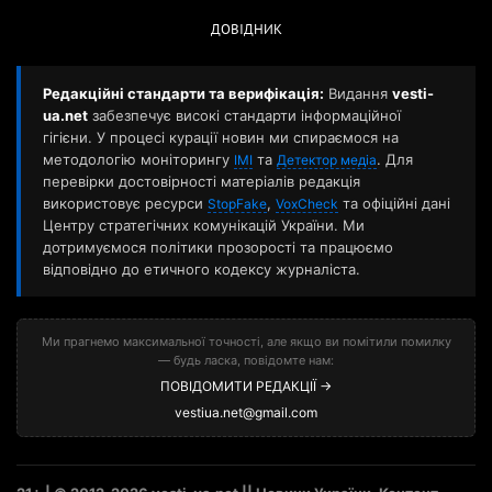
ДОВІДНИК
Редакційні стандарти та верифікація:
Видання
vesti-
ua.net
забезпечує високі стандарти інформаційної
гігієни. У процесі курації новин ми спираємося на
методологію моніторингу
та
. Для
ІМІ
Детектор медіа
перевірки достовірності матеріалів редакція
використовує ресурси
,
та офіційні дані
StopFake
VoxCheck
Центру стратегічних комунікацій України. Ми
дотримуємося політики прозорості та працюємо
відповідно до етичного кодексу журналіста.
Ми прагнемо максимальної точності, але якщо ви помітили помилку
— будь ласка, повідомте нам:
ПОВІДОМИТИ РЕДАКЦІЇ →
vestiua.net@gmail.com