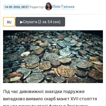
Лілія Тунська
14-05-2026, 08:57
Редактор:
▶
Слухати (2 хв 54 сек)
RU
1.3т
Під час дивовижної знахідки подружжя
випадково виявило скарб монет XVII століття