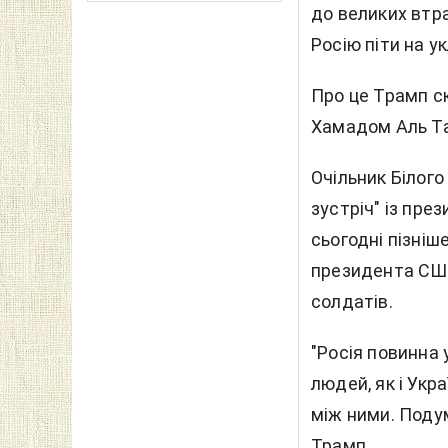
до великих втрат
Росію піти на у
Про це Трамп
с
Хамадом Аль Тан
Очільник Білого
зустріч" із пр
сьогодні пізніш
президента США,
солдатів.
"Росія повинна 
людей, як і Укр
між ними. Подум
Трамп.