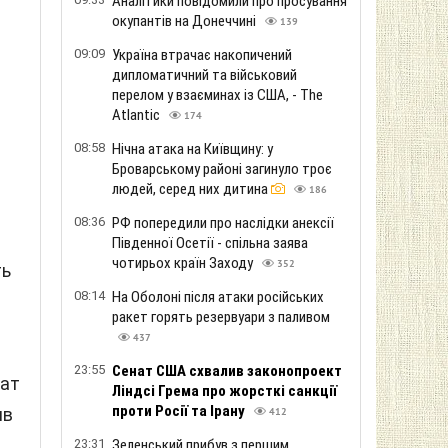
Аналітики повідомили про просування
в
окупантів на Донеччині
139
09:09
Україна втрачає накопичений
дипломатичний та військовий
перелом у взаєминах із США, - The
Atlantic
174
08:58
Нічна атака на Київщину: у
Броварському районі загинуло троє
людей, серед них дитина
186
08:36
РФ попередили про наслідки анексії
Південної Осетії - спільна заява
чотирьох країн Заходу
352
ть
08:14
На Оболоні після атаки російських
ракет горять резервуари з паливом
437
23:55
Сенат США схвалив законопроект
дат
Ліндсі Грема про жорсткі санкції
проти Росії та Ірану
ив
412
23:31
Зеленський прибув з першим