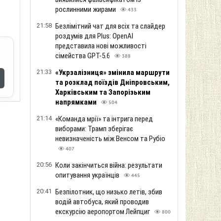
рослинними жирами
433
21:58
Безлімітний чат для всіх та слайдер
роздумів для Plus: OpenAI
представила нові можливості
сімейства GPT-5.6
388
21:33
«Укрзалізниця» змінила маршрути
та розклад поїздів Дніпровським,
Харківським та Запорізьким
напрямками
504
21:14
«Команда мрії» та інтрига перед
виборами: Трамп зберігає
невизначеність між Венсом та Рубіо
407
20:56
Коли закінчиться війна: результати
опитування українців
445
20:41
Безпілотник, що низько летів, збив
водій автобуса, який проводив
екскурсію аеропортом Лейпциг
800