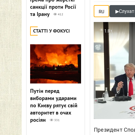
Грема про жорсткі
санкції проти Росії
▶
Слухати
RU
та Ірану
412
СТАТТІ У ФОКУСІ
1.8т
Путін перед
виборами ударами
по Києву рятує свій
авторитет в очах
росіян
331
Президент Спо