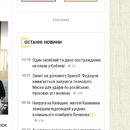
РЕКЛАМА
ОСТАННІ НОВИНИ
10:18
Один загиблий та двоє постраждалих
на пляжі у Коблеві
74
10:01
Запит на допомогу SpaceX: Федоров
намагається залучити технології
Маска для ударів по російських
пускових установках
139
09:56
Напруга на Київщині: жителі Калинівки
зажадали відповідей у ​​рідних
колишнього комбрига Лучанова
124
лює
09:33