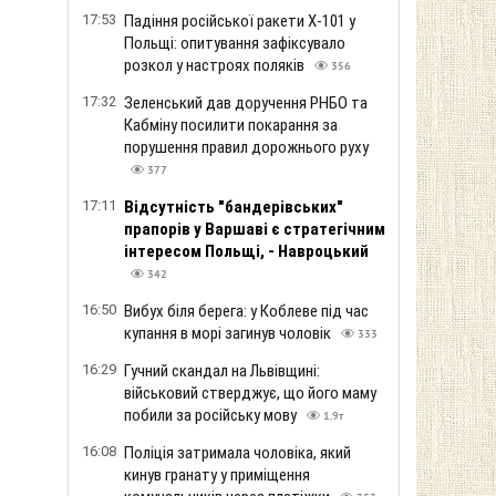
17:53
Падіння російської ракети Х-101 у
Польщі: опитування зафіксувало
розкол у настроях поляків
356
17:32
Зеленський дав доручення РНБО та
Кабміну посилити покарання за
порушення правил дорожнього руху
377
17:11
Відсутність "бандерівських"
прапорів у Варшаві є стратегічним
інтересом Польщі, - Навроцький
342
16:50
Вибух біля берега: у Коблеве під час
купання в морі загинув чоловік
333
16:29
Гучний скандал на Львівщині:
військовий стверджує, що його маму
побили за російську мову
1.9т
16:08
Поліція затримала чоловіка, який
кинув гранату у приміщення