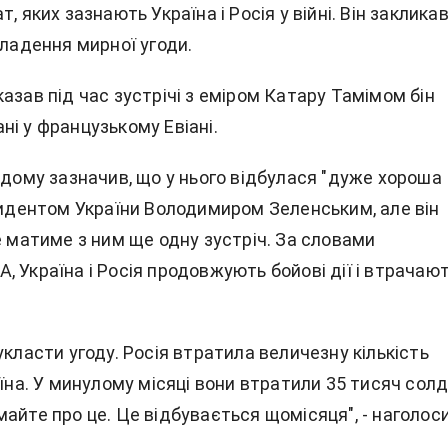
, яких зазнають Україна і Росія у війні. Він заклика
кладення мирної угоди.
казав
під час зустрічі з еміром Катару Тамімом бін
і у французькому Евіані.
 дому зазначив, що у нього відбулася "дуже хороша
езидентом України Володимиром Зеленським, але він
е матиме з ним ще одну зустріч. За словами
 Україна і Росія продовжують бойові дії і втрачаю
укласти угоду. Росія втратила величезну кількість
аїна. У минулому місяці вони втратили 35 тисяч сол
айте про це. Це відбувається щомісяця", - наголос