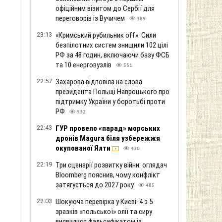
офіційним візитом до Сербії для
переговорів із Вучичем
389
23:13
«Кримський рубильник off»: Сили
безпілотних систем знищили 102 цілі
РФ за 48 годин, включаючи базу ФСБ
та 10 енерговузлів
531
22:57
Захарова відповіла на слова
президента Польщі Навроцького про
підтримку України у боротьбі проти
РФ
932
22:43
ГУР провело «парад» морських
дронів Magura біля узбережжя
окупованої Ялти
430
22:19
Три сценарії розвитку війни: оглядач
Bloomberg пояснив, чому конфлікт
затягується до 2027 року
485
22:03
Шокуюча перевірка у Києві: 4 з 5
зразків «польської» олії та сиру
виявилися фальсифікатом із