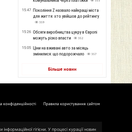
комунальників через платіжки
353
15:47
Покоління Z назвало найкращі міста
для життя: хто увійшов до рейтингу
359
15:26
Обсяги виробництва цукру в Європі
можуть різко впасти
352
15:05
Ціни на вживані авто за місяць
змінилися: що подорожчало
357
Більше новин
а конфіденційності
Правила користування сайтом
 інформаційної гігієни. У процесі курації новин