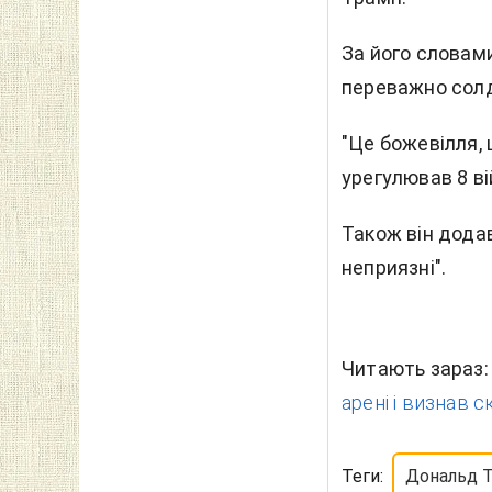
За його словам
переважно солд
"Це божевілля, 
урегулював 8 ві
Також він додав
неприязні".
Читають зараз
арені і визнав с
Теги:
Дональд 