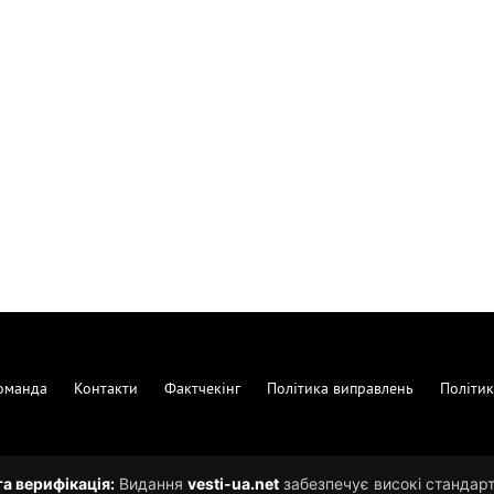
оманда
Контакти
Фактчекінг
Політика виправлень
Політик
та верифікація:
Видання
vesti-ua.net
забезпечує високі стандарти