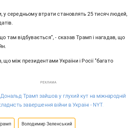
и, у середньому втрати становлять 25 тисяч людей,
атів.
що там відбувається", - сказав Трамп і нагадав, що
йн.
, що між президентами України і Росії "багато
РЕКЛАМА
:
Дональд Трамп зайшов у глухий кут на міжнародній
кладність завершення війни в Україні - NYT.
Трамп
Володимир Зеленський