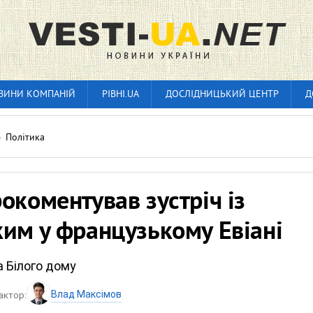
ВИНИ КОМПАНІЙ
РІВНІ.UA
ДОСЛІДНИЦЬКИЙ ЦЕНТР
Д
»
Політика
окоментував зустріч із
им у французькому Евіані
 Білого дому
Влад Максімов
актор: