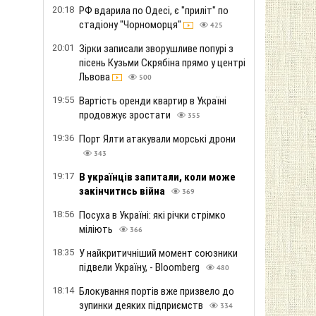
20:18
РФ вдарила по Одесі, є "приліт" по
стадіону "Чорноморця"
425
20:01
Зірки записали зворушливе попурі з
пісень Кузьми Скрябіна прямо у центрі
Львова
500
19:55
Вартість оренди квартир в Україні
продовжує зростати
355
19:36
Порт Ялти атакували морські дрони
343
19:17
В українців запитали, коли може
закінчитись війна
369
18:56
Посуха в Україні: які річки стрімко
міліють
366
18:35
У найкритичніший момент союзники
підвели Україну, - Bloomberg
480
18:14
Блокування портів вже призвело до
зупинки деяких підприємств
334