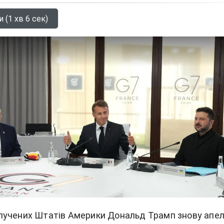
 (1 хв 6 сек)
лучених Штатів Америки
Дональд Трамп
знову апе