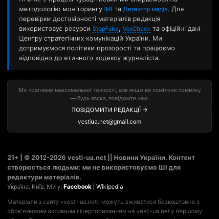
методологію моніторингу
та
. Для
ІМІ
Детектор медіа
перевірки достовірності матеріалів редакція
використовує ресурси
,
та офіційні дані
StopFake
VoxCheck
Центру стратегічних комунікацій України. Ми
дотримуємося політики прозорості та працюємо
відповідно до етичного кодексу журналіста.
Ми прагнемо максимальної точності, але якщо ви помітили помилку
— будь ласка, повідомте нам:
ПОВІДОМИТИ РЕДАКЦІЇ →
vestiua.net@gmail.com
21+ | © 2012-2026 vesti-ua.net || Новини України. Контент
створюється людьми: ми не використовуємо ШІ для
редактури матеріалів.
Україна. Київ. Ми у:
Facebook
|
Wikipedia
Матеріали з сайту «vesti-ua.net» можуть вживатися безкоштовно з
обов'язковим активним гіперпосиланням на vesti-ua.net у першому