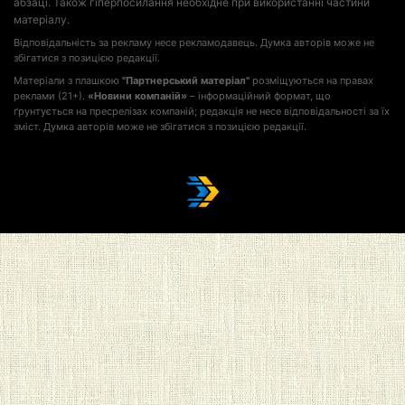
абзаці. Також гіперпосилання необхідне при використанні частини
матеріалу.
Відповідальність за рекламу несе рекламодавець. Думка авторів може не
збігатися з позицією редакції.
Матеріали з плашкою
"Партнерський матеріал"
розміщуються на правах
реклами (21+).
«Новини компаній»
– інформаційний формат, що
ґрунтується на пресрелізах компаній; редакція не несе відповідальності за їх
зміст. Думка авторів може не збігатися з позицією редакції.