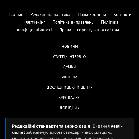
Про нас
Редакційна політика
Наша команда
Контакти
Фактчекінг
Політика виправлень
Політика
конфіденційності
Правила користування сайтом
НОВИНИ
СТАТТІ / ІНТЕРВ'Ю
ДУМКИ
РІВНІ.UA
ДОСЛІДНИЦЬКИЙ ЦЕНТР
КУРС ВАЛЮТ
ДОВІДНИК
Редакційні стандарти та верифікація:
Видання
vesti-
ua.net
забезпечує високі стандарти інформаційної
гігієни. У процесі курації новин ми спираємося на