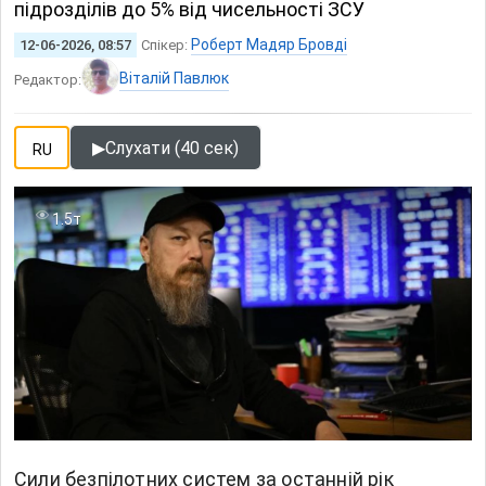
підрозділів до 5% від чисельності ЗСУ
Роберт Мадяр Бровді
12-06-2026, 08:57
Спікер:
Віталій Павлюк
Редактор:
▶
Слухати (40 сек)
RU
1.5т
Сили безпілотних систем за останній рік