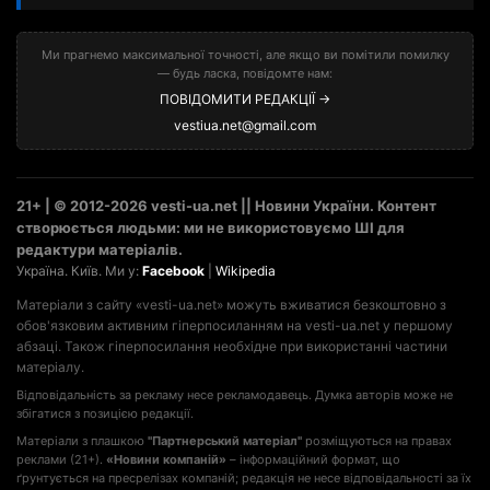
Ми прагнемо максимальної точності, але якщо ви помітили помилку
— будь ласка, повідомте нам:
ПОВІДОМИТИ РЕДАКЦІЇ →
vestiua.net@gmail.com
21+ | © 2012-2026 vesti-ua.net || Новини України. Контент
створюється людьми: ми не використовуємо ШІ для
редактури матеріалів.
Україна. Київ. Ми у:
Facebook
|
Wikipedia
Матеріали з сайту «vesti-ua.net» можуть вживатися безкоштовно з
обов'язковим активним гіперпосиланням на vesti-ua.net у першому
абзаці. Також гіперпосилання необхідне при використанні частини
матеріалу.
Відповідальність за рекламу несе рекламодавець. Думка авторів може не
збігатися з позицією редакції.
Матеріали з плашкою
"Партнерський матеріал"
розміщуються на правах
реклами (21+).
«Новини компаній»
– інформаційний формат, що
ґрунтується на пресрелізах компаній; редакція не несе відповідальності за їх