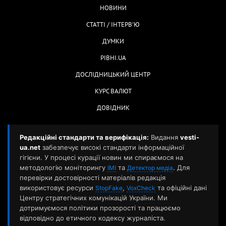
НОВИНИ
СТАТТІ / ІНТЕРВ'Ю
ДУМКИ
РІВНІ.UA
ДОСЛІДНИЦЬКИЙ ЦЕНТР
КУРС ВАЛЮТ
ДОВІДНИК
Редакційні стандарти та верифікація:
Видання
vesti-
ua.net
забезпечує високі стандарти інформаційної
гігієни. У процесі курації новин ми спираємося на
методологію моніторингу
та
. Для
ІМІ
Детектор медіа
перевірки достовірності матеріалів редакція
використовує ресурси
,
та офіційні дані
StopFake
VoxCheck
Центру стратегічних комунікацій України. Ми
дотримуємося політики прозорості та працюємо
відповідно до етичного кодексу журналіста.