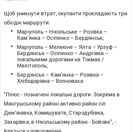
Щоб уникнути втрат, окупанти прокладають три
обхідні маршрути:
Маріуполь – Нікольське – Розівка –
Кам'янка – Осіпенко – Бердянськ;
Маріуполь – Мелекіне – Ялта – Урзуф –
Бердянськ – Осіпенко – Андріївка –
локальними дорогами на Токмак /
Мелітополь;
Бердянськ – Кам'янка – Розівка –
Хлібодарівка – Волноваха.
"Плюс - позначені локальні дороги. Зокрема в
Мангушському районі активно район сіл
Дем'янівка, Комишувате, Стародубівка,
Захарівка; в Нікольському районі - Бойове", -
йдеться у повідомлені.