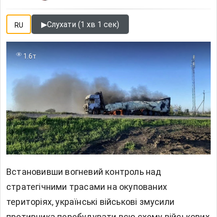
▶
Слухати (1 хв 1 сек)
RU
1.6т
Встановивши вогневий контроль над
стратегічними трасами на
окупованих
територіях, українські військові змусили
противника перебудувати всю схему військових