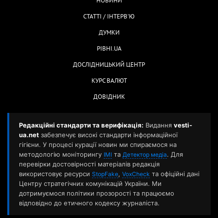
НОВИНИ
СТАТТІ / ІНТЕРВ'Ю
ДУМКИ
РІВНІ.UA
ДОСЛІДНИЦЬКИЙ ЦЕНТР
КУРС ВАЛЮТ
ДОВІДНИК
Редакційні стандарти та верифікація:
Видання
vesti-
ua.net
забезпечує високі стандарти інформаційної
гігієни. У процесі курації новин ми спираємося на
методологію моніторингу
та
. Для
ІМІ
Детектор медіа
перевірки достовірності матеріалів редакція
використовує ресурси
,
та офіційні дані
StopFake
VoxCheck
Центру стратегічних комунікацій України. Ми
дотримуємося політики прозорості та працюємо
відповідно до етичного кодексу журналіста.