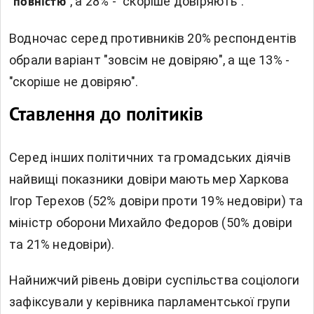
, а 28% - "скоріше довіряють".
"повністю"
Водночас серед противників 20% респондентів
обрали варіант "зовсім не довіряю", а ще 13% -
"скоріше не довіряю".
Ставлення до політиків
Серед інших політичних та громадських діячів
найвищі показники довіри мають мер Харкова
Ігор Терехов (52% довіри проти 19% недовіри) та
міністр оборони Михайло Федоров (50% довіри
та 21% недовіри).
Найнижчий рівень довіри суспільства соціологи
зафіксували у керівника парламентської групи