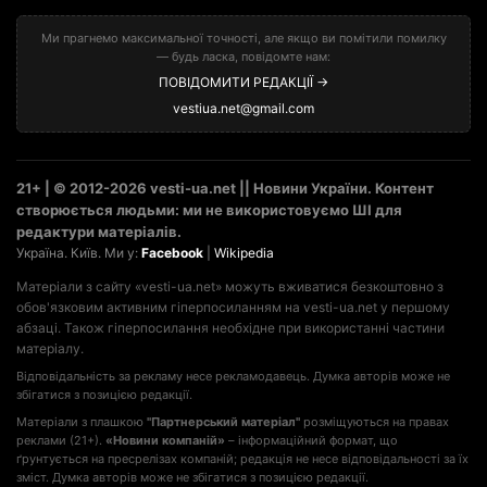
Ми прагнемо максимальної точності, але якщо ви помітили помилку
— будь ласка, повідомте нам:
ПОВІДОМИТИ РЕДАКЦІЇ →
vestiua.net@gmail.com
21+ | © 2012-2026 vesti-ua.net || Новини України. Контент
створюється людьми: ми не використовуємо ШІ для
редактури матеріалів.
Україна. Київ. Ми у:
Facebook
|
Wikipedia
Матеріали з сайту «vesti-ua.net» можуть вживатися безкоштовно з
обов'язковим активним гіперпосиланням на vesti-ua.net у першому
абзаці. Також гіперпосилання необхідне при використанні частини
матеріалу.
Відповідальність за рекламу несе рекламодавець. Думка авторів може не
збігатися з позицією редакції.
Матеріали з плашкою
"Партнерський матеріал"
розміщуються на правах
реклами (21+).
«Новини компаній»
– інформаційний формат, що
ґрунтується на пресрелізах компаній; редакція не несе відповідальності за їх
зміст. Думка авторів може не збігатися з позицією редакції.