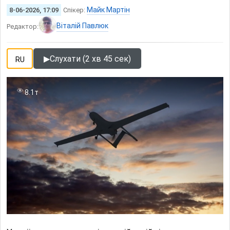
Майк Мартін
8-06-2026, 17:09
Спікер:
Віталій Павлюк
Редактор:
▶
Слухати (2 хв 45 сек)
RU
8.1т