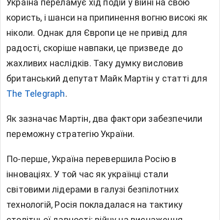
Україна
переламує хід подій у війні на свою
користь, і шанси на припинення вогню високі як
ніколи. Однак для Європи це не привід для
радості, скоріше навпаки, це призведе до
жахливих наслідків. Таку думку висловив
британський депутат Майк Мартін у статті для
The Telegraph
.
Як зазначає Мартін, два фактори забезпечили
переможну стратегію України.
По-перше, Україна перевершила Росію в
інноваціях. У той час як українці стали
світовими лідерами в галузі безпілотних
технологій, Росія покладалася на тактику
столітньої давності: війну на виснаження