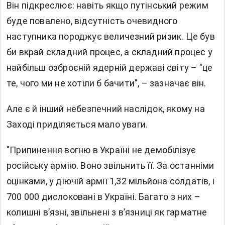
Він підкреслює: навіть якщо путінський режим
буде повалено, відсутність очевидного
наступника породжує величезний ризик. Це був
би вкрай складний процес, а складний процес у
найбільш озброєній ядерній державі світу – "це
те, чого ми не хотіли б бачити", – зазначає він.
Але є й інший небезпечний наслідок, якому на
Заході приділяється мало уваги.
"Припинення вогню в Україні не демобілізує
російську армію. Воно звільнить її. За останніми
оцінками, у діючій армії 1,32 мільйона солдатів, і
700 000 дислоковані в Україні. Багато з них –
колишні в’язні, звільнені з в’язниці як гарматне