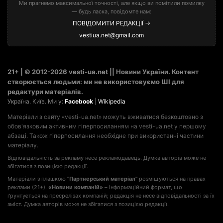
Ми прагнемо максимальної точності, але якщо ви помітили помилку
— будь ласка, повідомте нам:
ПОВІДОМИТИ РЕДАКЦІЇ →
vestiua.net@gmail.com
21+ | © 2012-2026 vesti-ua.net || Новини України. Контент
створюється людьми: ми не використовуємо ШІ для
редактури матеріалів.
Україна. Київ. Ми у:
Facebook
|
Wikipedia
Матеріали з сайту «vesti-ua.net» можуть вживатися безкоштовно з
обов'язковим активним гіперпосиланням на vesti-ua.net у першому
абзаці. Також гіперпосилання необхідне при використанні частини
матеріалу.
Відповідальність за рекламу несе рекламодавець. Думка авторів може не
збігатися з позицією редакції.
Матеріали з плашкою
"Партнерський матеріал"
розміщуються на правах
реклами (21+).
«Новини компаній»
– інформаційний формат, що
ґрунтується на пресрелізах компаній; редакція не несе відповідальності за їх
зміст. Думка авторів може не збігатися з позицією редакції.