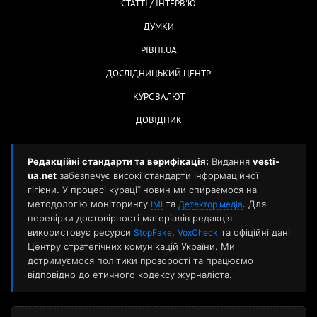
СТАТТІ / ІНТЕРВ'Ю
ДУМКИ
РІВНІ.UA
ДОСЛІДНИЦЬКИЙ ЦЕНТР
КУРС ВАЛЮТ
ДОВІДНИК
Редакційні стандарти та верифікація:
Видання
vesti-
ua.net
забезпечує високі стандарти інформаційної
гігієни. У процесі курації новин ми спираємося на
методологію моніторингу
та
. Для
ІМІ
Детектор медіа
перевірки достовірності матеріалів редакція
використовує ресурси
,
та офіційні дані
StopFake
VoxCheck
Центру стратегічних комунікацій України. Ми
дотримуємося політики прозорості та працюємо
відповідно до етичного кодексу журналіста.