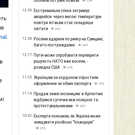
охопили потужні пожежі
124
12:59
Екстремальна спека затримує
авіарейси: через високі температури
ють
повітря літакам стає складніше
ів
злітати
163
nal
.
12:38
Росіяни вдарили по ринку на Сумщині,
багато постраждалих
169
12:17
Путін може спробувати перевірити
ив
рішучість НАТО вже восени, -
розвідка США
178
11:35
Українцям за кордоном спростили
з
оформлення чи обмін паспорта
232
11:14
Продаж землі іноземцям: в Аргентині
мі
відбулися сутички між поліцією та
протестувальниками
203
10:53
Експерти пояснили, як Україна може
знищувати російські "Іскандери"
279