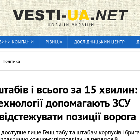
ВИНИ КОМПАНІЙ
РІВНІ.UA
ДОСЛІДНИЦЬКИЙ ЦЕНТР
Д
»
Політика
штабів і всього за 15 хвилин:
технології допомагають ЗСУ
відстежувати позиції ворога
о доступне лише Генштабу та штабам корпусів і брига
 практично кожному підрозділу на передовій