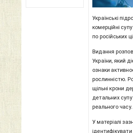
Українські під
комерційні супу
по російських ц
Видання розпові
України, який ді
ознаки активнос
рослинністю. Ро
щільні крони де
детальних супу
реального часу.
У матеріалі за
ідентифікувати 