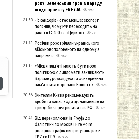
року: Зеленський провів нараду
щодо проекту FREYJA
490
21:58
«Іскандерів» стає менше: експерт
пояснив, чому РФ переходить на
ракети С-400 та «Циркон»
531
21:33
Росіяни розстріляли українського
військовополоненого на одному з
напрямків
469
21:14
«Місця пам'яті мають бути поза
політикою»: дипломати закликають
Варшаву розслідувати осквернення
пам'ятника в урочищі Білосток
426
20:56
Жителям Києва рекомендують
зробити запас води щонайменше на
три доби через ризик атак РФ
471
20:41
Від перехоплювачів Freyja до
балістики по Москві: Fire Point
розкрила графік випробувань ракет
FP7 та FP9
955