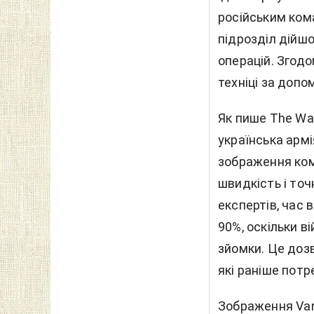
російським ком
підрозділ дійшо
операцій. Згодо
техніці за допо
Як пише The Wal
українська арм
зображення ком
швидкість і точ
експертів, час 
90%, оскільки в
зйомки. Це доз
які раніше потр
Зображення Van