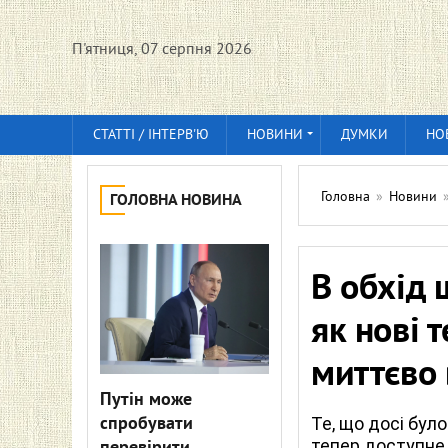
П'ятниця, 07 серпня 2026
СТАТТІ / ІНТЕРВ'Ю
НОВИНИ
ДУМКИ
НО
Головна
»
Новини
ГОЛОВНА НОВИНА
В обхід 
як нові 
миттєво 
Путін може
спробувати
Те, що досі бул
тепер доступне