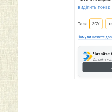
виділить понад 
Теги:
ЗСУ
т
Чому ви можете дов
Читайте 
Додайте у д