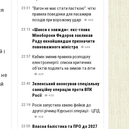
23:31
"Вагон не має стати пасткою": чіткі
ся
правила поведінки для пасажирів
поїздів при ворожому ударі
430
23:13
«Шанси є завжди»: екс-глава
Міноборони Федоров закликав
Раду якнайшвидше призначити
и
повноважного міністра
644
 і
22:57
Кабмін змінив правила розподілу
електроенергії: списки критичних
об'єктів поділять на зимові та літні
 не
429
ий
22:43
Зеленський анонсував спеціальну
санкційну операцію проти ВПК
Росії
470
22:19
Росія запустила хвилю фейків до
другої річниці Курської операції - ЦПД
458
22:03
Власна балістика та ПРО до 2027