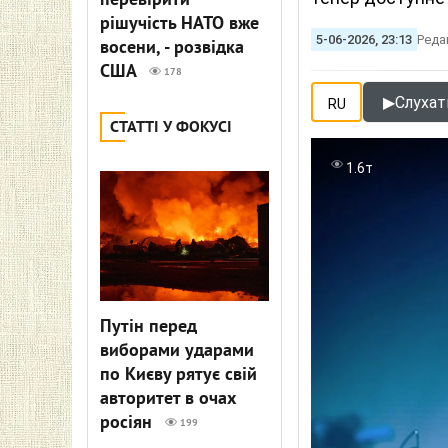
перевірити
рішучість НАТО вже
5-06-2026, 23:13
Реда
восени, - розвідка
США
178
▶
Слухати
RU
СТАТТІ У ФОКУСІ
1.6т
Путін перед
виборами ударами
по Києву рятує свій
авторитет в очах
росіян
199