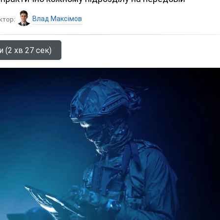
Влад Максімов
ктор:
 (2 хв 27 сек)