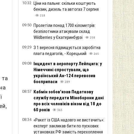
10:32
Ціни на пальне: скільки коштують
бензин, дизель та автогаз 7 серпня
218
09:50
Пролетіли понад 1700 кілометрів:
безпілотники атакували склад
Wildberries у Єкатеринбурзі
258
09:29
З 1 вересня підвищується заробітна
плата педагогів, - Корецький
265
09:08
Інцидент в аеропорту Лейпцига: у
Німеччині спростували, що
український Ан-124 перевозив
 та
боєприпаси
289
 на
08:57
Кабмін зобов'язав Податкову
ї
службу передати Міноборони дані
про всіх чоловіків віком від 18 до
ей,
60 років
365
08:34
«Ракет із США надовго не вистачить»:
експерт закликав бити по пускових
установках РФ замість перехоплення