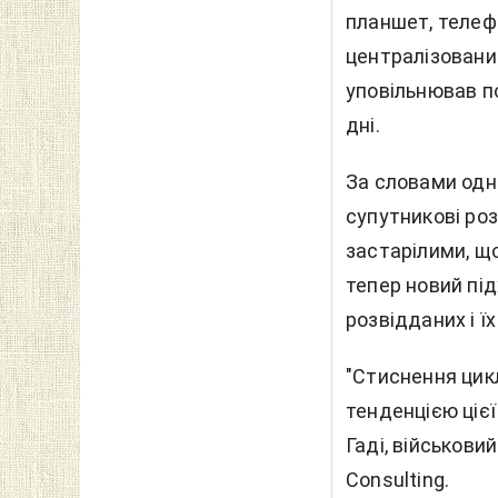
планшет, телеф
централізований
уповільнював п
дні.
За словами одн
супутникові роз
застарілими, що
тепер новий пі
розвідданих і ї
"Стиснення цик
тенденцією цієї
Гаді, військови
Consulting.