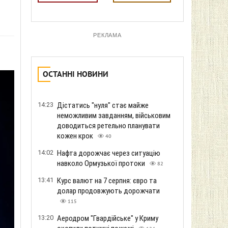
РЕКЛАМА
ОСТАННІ НОВИНИ
14:23
Дістатись "нуля" стає майже
неможливим завданням, військовим
доводиться ретельно планувати
кожен крок
40
14:02
Нафта дорожчає через ситуацію
навколо Ормузької протоки
82
13:41
Курс валют на 7 серпня: євро та
долар продовжують дорожчати
115
13:20
Аеродром "Гвардійське" у Криму