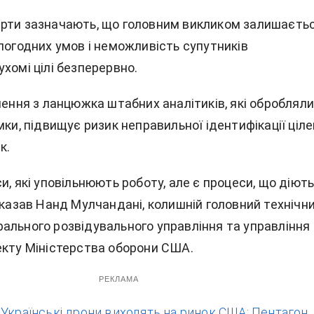
рти зазначають, що головним викликом залишаєть
погодних умов і неможливість супутників
хомі цілі безперервно.
чення з ланцюжка штабних аналітиків, які оброблял
мки, підвищує ризик неправильної ідентифікації цілей
к.
и, які уповільнюють роботу, але є процеси, що діють
сказав Нанд Мулчандані, колишній головний технічн
ального розвідувального управління та управління
екту Міністерства оборони США.
РЕКЛАМА
:
Українські дрони виходять на ринок США: Пентагон