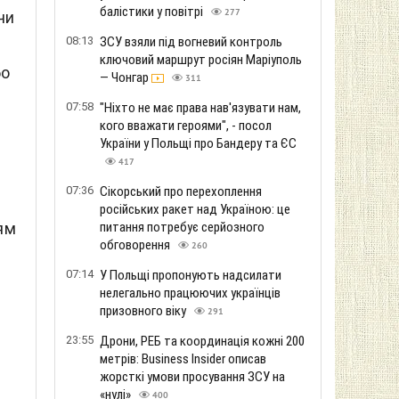
балістики у повітрі
277
чи
08:13
ЗСУ взяли під вогневий контроль
ключовий маршрут росіян Маріуполь
бо
— Чонгар
311
07:58
"Ніхто не має права нав'язувати нам,
кого вважати героями", - посол
України у Польщі про Бандеру та ЄС
417
07:36
Сікорський про перехоплення
російських ракет над Україною: це
ям
питання потребує серйозного
обговорення
260
07:14
У Польщі пропонують надсилати
нелегально працюючих українців
призовного віку
291
23:55
Дрони, РЕБ та координація кожні 200
метрів: Business Insider описав
жорсткі умови просування ЗСУ на
«нулі»
400