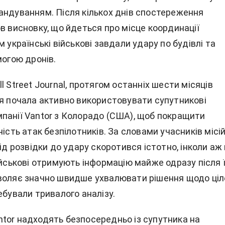
андуванням. Після кількох днів спостереження
в висновку, що йдеться про місце координації
м українські військові завдали удару по будівлі та
могою дронів.
l Street Journal, протягом останніх шести місяців
ія почала активно використовувати супутникові
панії Vantor з Колорадо (США), щоб покращити
ність атак безпілотників. За словами учасників місій
від розвідки до удару скоротився істотно, інколи аж
ійськові отримують інформацію майже одразу після ї
воляє значно швидше ухвалювати рішення щодо ціл
ебували тривалого аналізу.
tor надходять безпосередньо із супутника на