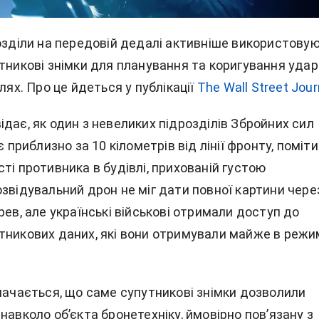
розділи на передовій дедалі активніше використову
тникові знімки для планування та коригування удар
ілях. Про це йдеться у публікації
The Wall Street Jour
дає, як один з невеликих підрозділів Збройних сил
є приблизно за 10 кілометрів від лінії фронту, поміт
ті противника в будівлі, прихованій густою
звідувальний дрон не міг дати повної картини чере
рев, але українські військові отримали доступ до
тникових даних, які вони отримували майже в режи
значається, що саме супутникові знімки дозволили
навколо об’єкта бронетехніку, ймовірно пов’язану з