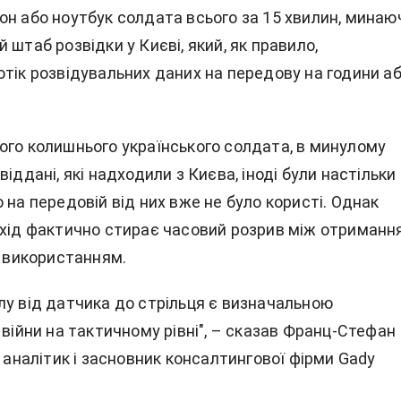
он або ноутбук солдата всього за 15 хвилин, минаю
 штаб розвідки у Києві, який, як правило,
отік розвідувальних даних на передову на години а
ого колишнього українського солдата, в минулому
віддані, які надходили з Києва, іноді були настільки
 на передовій від них вже не було користі. Однак
дхід фактично стирає часовий розрив між отриманн
х використанням.
лу від датчика до стрільця є визначальною
 війни на тактичному рівні", – сказав Франц-Стефан
й аналітик і засновник консалтингової фірми Gady