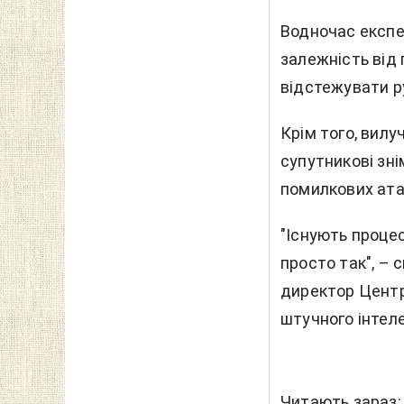
Водночас експе
залежність від 
відстежувати ру
Крім того, вилу
супутникові зні
помилкових ата
"Існують процес
просто так", – 
директор Центр
штучного інтел
Читають зараз