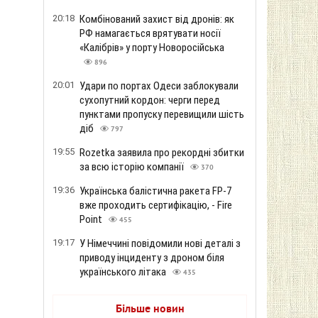
20:18
Комбінований захист від дронів: як
РФ намагається врятувати носії
«Калібрів» у порту Новоросійська
896
20:01
Удари по портах Одеси заблокували
сухопутний кордон: черги перед
пунктами пропуску перевищили шість
діб
797
19:55
Rozetka заявила про рекордні збитки
за всю історію компанії
370
19:36
Українська балістична ракета FP-7
вже проходить сертифікацію, - Fire
Point
455
19:17
У Німеччині повідомили нові деталі з
приводу інциденту з дроном біля
українського літака
435
Більше новин