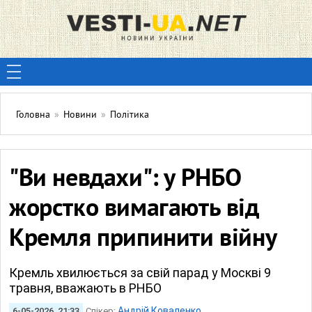
Головна
»
Новини
»
Політика
"Ви невдахи": у РНБО
жорстко вимагають від
Кремля припинити війну
Кремль хвилюється за свій парад у Москві 9
травня, вважають в РНБО
Андрій Коваленко
6-05-2026, 21:33
Спікер: