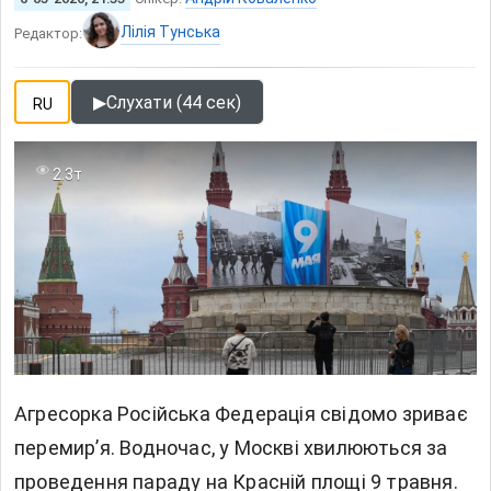
Лілія Тунська
Редактор:
▶
Слухати (44 сек)
RU
2.3т
Агресорка Російська Федерація свідомо зриває
перемир’я. Водночас, у Москві хвилюються за
проведення параду на Красній площі 9 травня.