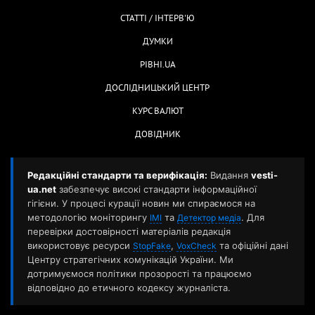
СТАТТІ / ІНТЕРВ'Ю
ДУМКИ
РІВНІ.UA
ДОСЛІДНИЦЬКИЙ ЦЕНТР
КУРС ВАЛЮТ
ДОВІДНИК
Редакційні стандарти та верифікація:
Видання
vesti-
ua.net
забезпечує високі стандарти інформаційної
гігієни. У процесі курації новин ми спираємося на
методологію моніторингу
та
. Для
ІМІ
Детектор медіа
перевірки достовірності матеріалів редакція
використовує ресурси
,
та офіційні дані
StopFake
VoxCheck
Центру стратегічних комунікацій України. Ми
дотримуємося політики прозорості та працюємо
відповідно до етичного кодексу журналіста.