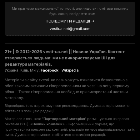
Ми прагнемо максимальної точності, але якщо ви помітили помилку
— будь ласка, повідомте нам:
ПОВІДОМИТИ РЕДАКЦІЇ →
vestiua.net@gmail.com
21+ | © 2012-2026 vesti-ua.net || Новини України. Контент
створюється людьми: ми не використовуємо ШІ для
редактури матеріалів.
Україна. Київ. Ми у:
Facebook
|
Wikipedia
Матеріали з сайту «vesti-ua.net» можуть вживатися безкоштовно з
обов'язковим активним гіперпосиланням на vesti-ua.net у першому
абзаці. Також гіперпосилання необхідне при використанні частини
матеріалу.
Відповідальність за рекламу несе рекламодавець. Думка авторів може не
збігатися з позицією редакції.
Матеріали з плашкою
"Партнерський матеріал"
розміщуються на правах
реклами (21+).
«Новини компаній»
– інформаційний формат, що
ґрунтується на пресрелізах компаній; редакція не несе відповідальності за їх
зміст. Думка авторів може не збігатися з позицією редакції.