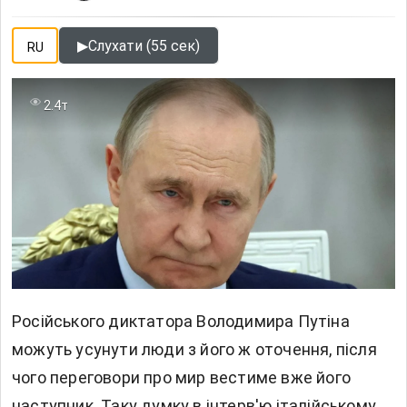
▶
Слухати (55 сек)
RU
2.4т
Російського диктатора Володимира Путіна
можуть усунути люди з його ж оточення, після
чого переговори про мир вестиме вже його
наступник. Таку думку в інтерв'ю італійському