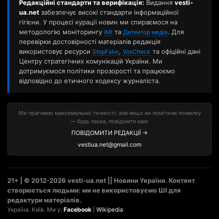
Редакційні стандарти та верифікація:
Видання
vesti-
ua.net
забезпечує високі стандарти інформаційної
гігієни. У процесі курації новин ми спираємося на
методологію моніторингу
та
. Для
ІМІ
Детектор медіа
перевірки достовірності матеріалів редакція
використовує ресурси
,
та офіційні дані
StopFake
VoxCheck
Центру стратегічних комунікацій України. Ми
дотримуємося політики прозорості та працюємо
відповідно до етичного кодексу журналіста.
Ми прагнемо максимальної точності, але якщо ви помітили помилку
— будь ласка, повідомте нам:
ПОВІДОМИТИ РЕДАКЦІЇ →
vestiua.net@gmail.com
21+ | © 2012-2026 vesti-ua.net || Новини України. Контент
створюється людьми: ми не використовуємо ШІ для
редактури матеріалів.
Україна. Київ. Ми у:
Facebook
|
Wikipedia