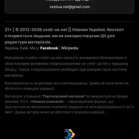
vestiua.net@gmail.com
21+ | © 2012-2026 vesti-ua.net || Новини України. Контент
створюється людьми: ми не використовуємо ШІ для
редактури матеріалів.
Україна. Київ. Ми у:
Facebook
|
Wikipedia
Матеріали з сайту «vesti-ua.net» можуть вживатися безкоштовно з
обов'язковим активним гіперпосиланням на vesti-ua.net у першому
абзаці. Також гіперпосилання необхідне при використанні частини
матеріалу.
Відповідальність за рекламу несе рекламодавець. Думка авторів може не
збігатися з позицією редакції.
Матеріали з плашкою
"Партнерський матеріал"
розміщуються на правах
реклами (21+).
«Новини компаній»
– інформаційний формат, що
ґрунтується на пресрелізах компаній; редакція не несе відповідальності за їх
зміст. Думка авторів може не збігатися з позицією редакції.