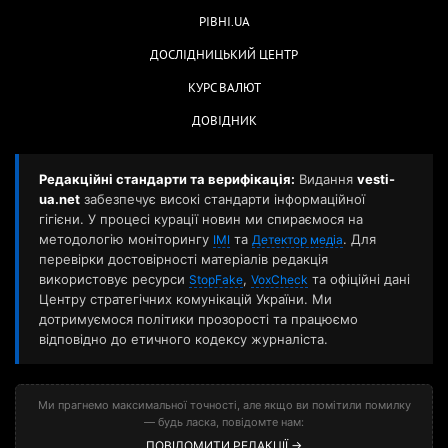
РІВНІ.UA
ДОСЛІДНИЦЬКИЙ ЦЕНТР
КУРС ВАЛЮТ
ДОВІДНИК
Редакційні стандарти та верифікація:
Видання
vesti-
ua.net
забезпечує високі стандарти інформаційної
гігієни. У процесі курації новин ми спираємося на
методологію моніторингу
та
. Для
ІМІ
Детектор медіа
перевірки достовірності матеріалів редакція
використовує ресурси
,
та офіційні дані
StopFake
VoxCheck
Центру стратегічних комунікацій України. Ми
дотримуємося політики прозорості та працюємо
відповідно до етичного кодексу журналіста.
Ми прагнемо максимальної точності, але якщо ви помітили помилку
— будь ласка, повідомте нам:
ПОВІДОМИТИ РЕДАКЦІЇ →