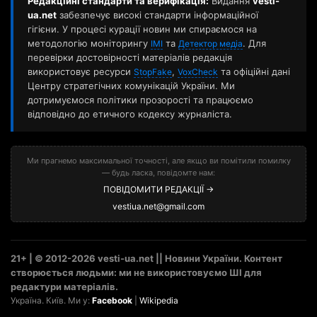
Редакційні стандарти та верифікація:
Видання
vesti-
ua.net
забезпечує високі стандарти інформаційної
гігієни. У процесі курації новин ми спираємося на
методологію моніторингу
та
. Для
ІМІ
Детектор медіа
перевірки достовірності матеріалів редакція
використовує ресурси
,
та офіційні дані
StopFake
VoxCheck
Центру стратегічних комунікацій України. Ми
дотримуємося політики прозорості та працюємо
відповідно до етичного кодексу журналіста.
Ми прагнемо максимальної точності, але якщо ви помітили помилку
— будь ласка, повідомте нам:
ПОВІДОМИТИ РЕДАКЦІЇ →
vestiua.net@gmail.com
21+ | © 2012-2026 vesti-ua.net || Новини України. Контент
створюється людьми: ми не використовуємо ШІ для
редактури матеріалів.
Україна. Київ. Ми у:
Facebook
|
Wikipedia