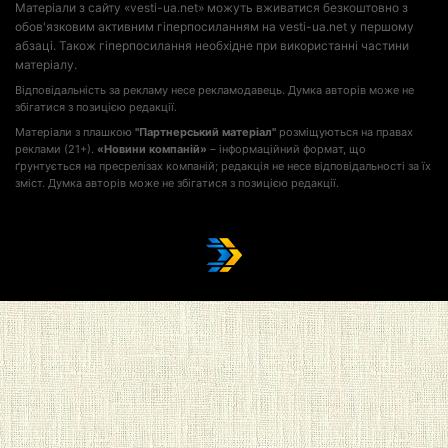
Матеріали з сайту «vesti-ua.net» можуть вживатися безкоштовно з
обов'язковим активним гіперпосиланням на vesti-ua.net у першому
абзаці. Також гіперпосилання необхідне при використанні частини
матеріалу.
Відповідальність за рекламу несе рекламодавець. Думка авторів може не
збігатися з позицією редакції.
Матеріали з плашкою
"Партнерський матеріал"
розміщуються на правах
реклами (21+).
«Новини компаній»
– інформаційний формат, що
ґрунтується на пресрелізах компаній; редакція не несе відповідальності за їх
зміст. Думка авторів може не збігатися з позицією редакції.