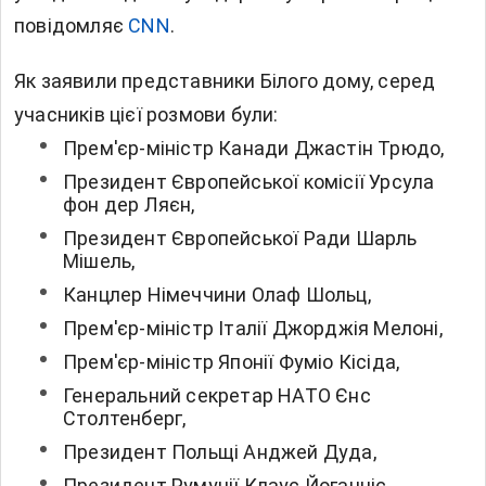
повідомляє
CNN
.
Як заявили представники Білого дому, серед
учасників цієї розмови були:
Прем'єр-міністр Канади Джастін Трюдо,
Президент Європейської комісії Урсула
фон дер Ляєн,
Президент Європейської Ради Шарль
Мішель,
Канцлер Німеччини Олаф Шольц,
Прем'єр-міністр Італії Джорджія Мелоні,
Прем'єр-міністр Японії Фуміо Кісіда,
Генеральний секретар НАТО Єнс
Столтенберг,
Президент Польщі Анджей Дуда,
Президент Румунії Клаус Йоганніс,