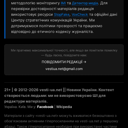
методологію моніторингу
та
. Для
ІМІ
Детектор медіа
перевірки достовірності матеріалів редакція
використовує ресурси
,
та офіційні дані
StopFake
VoxCheck
Центру стратегічних комунікацій України. Ми
дотримуємося політики прозорості та працюємо
відповідно до етичного кодексу журналіста.
Ми прагнемо максимальної точності, але якщо ви помітили помилку
— будь ласка, повідомте нам:
ПОВІДОМИТИ РЕДАКЦІЇ →
vestiua.net@gmail.com
21+ | © 2012-2026 vesti-ua.net || Новини України. Контент
створюється людьми: ми не використовуємо ШІ для
редактури матеріалів.
Україна. Київ. Ми у:
Facebook
|
Wikipedia
Матеріали з сайту «vesti-ua.net» можуть вживатися безкоштовно з
обов'язковим активним гіперпосиланням на vesti-ua.net у першому
абзаці. Також гіперпосилання необхідне при використанні частини