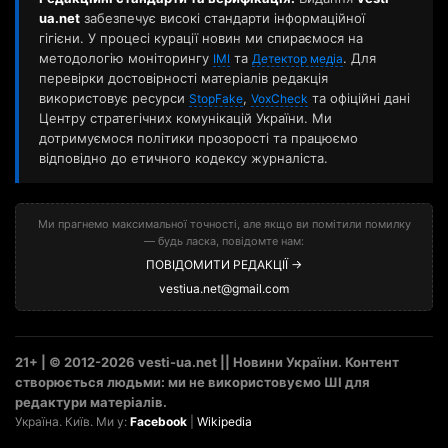
ua.net
забезпечує високі стандарти інформаційної
гігієни. У процесі курації новин ми спираємося на
методологію моніторингу
та
. Для
ІМІ
Детектор медіа
перевірки достовірності матеріалів редакція
використовує ресурси
,
та офіційні дані
StopFake
VoxCheck
Центру стратегічних комунікацій України. Ми
дотримуємося політики прозорості та працюємо
відповідно до етичного кодексу журналіста.
Ми прагнемо максимальної точності, але якщо ви помітили помилку
— будь ласка, повідомте нам:
ПОВІДОМИТИ РЕДАКЦІЇ →
vestiua.net@gmail.com
21+ | © 2012-2026 vesti-ua.net || Новини України. Контент
створюється людьми: ми не використовуємо ШІ для
редактури матеріалів.
Україна. Київ. Ми у:
Facebook
|
Wikipedia