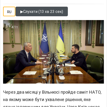
▶
Слухати (13 хв 23 сек)
RU
4.1т
Через два місяці у Вільнюсі пройде саміт НАТО,
на якому може бути ухвалене рішення, яке
стане історичним для України. Чого Київ чекає