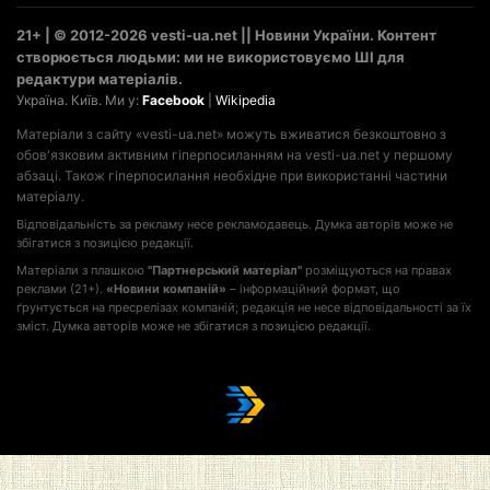
21+ | © 2012-2026 vesti-ua.net || Новини України. Контент
створюється людьми: ми не використовуємо ШІ для
редактури матеріалів.
Україна. Київ. Ми у:
Facebook
|
Wikipedia
Матеріали з сайту «vesti-ua.net» можуть вживатися безкоштовно з
обов'язковим активним гіперпосиланням на vesti-ua.net у першому
абзаці. Також гіперпосилання необхідне при використанні частини
матеріалу.
Відповідальність за рекламу несе рекламодавець. Думка авторів може не
збігатися з позицією редакції.
Матеріали з плашкою
"Партнерський матеріал"
розміщуються на правах
реклами (21+).
«Новини компаній»
– інформаційний формат, що
ґрунтується на пресрелізах компаній; редакція не несе відповідальності за їх
зміст. Думка авторів може не збігатися з позицією редакції.