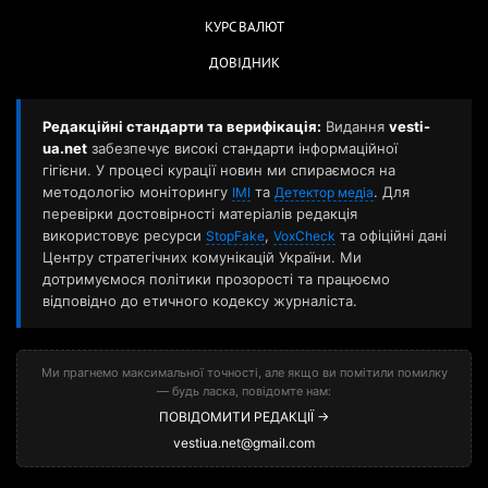
КУРС ВАЛЮТ
ДОВІДНИК
Редакційні стандарти та верифікація:
Видання
vesti-
ua.net
забезпечує високі стандарти інформаційної
гігієни. У процесі курації новин ми спираємося на
методологію моніторингу
та
. Для
ІМІ
Детектор медіа
перевірки достовірності матеріалів редакція
використовує ресурси
,
та офіційні дані
StopFake
VoxCheck
Центру стратегічних комунікацій України. Ми
дотримуємося політики прозорості та працюємо
відповідно до етичного кодексу журналіста.
Ми прагнемо максимальної точності, але якщо ви помітили помилку
— будь ласка, повідомте нам:
ПОВІДОМИТИ РЕДАКЦІЇ →
vestiua.net@gmail.com