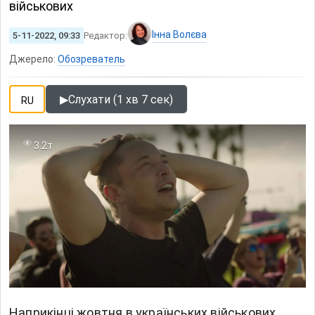
військових
Інна Волєва
5-11-2022, 09:33
Редактор:
Джерело:
Обозреватель
▶
Слухати (1 хв 7 сек)
RU
3.2т
Наприкінці жовтня в українських військових